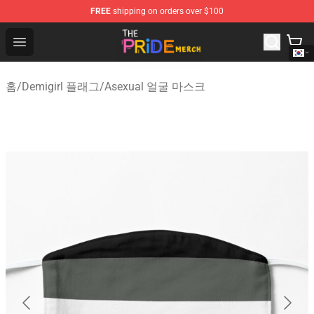
FREE
shipping on orders over $100
The Pride Shop - Official The Pride Merchandise Store
Open menu
홈
/
Demigirl 플래그
/
Asexual 얼굴 마스크