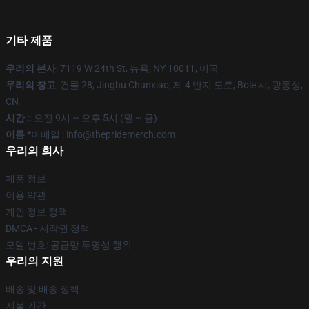
기타 제품
우리의 본사
: 7119 W 24th St, 뉴욕, NY 10011, 미국
우리의 창고
: 건물 28, Jinghu Chunxiao, 제 4 반지 도로, Bole 시, 광동성,
CN
시간 :
: 오전 9시 ~ 오후 5시 (월 ~ 금)
이름 *
이메일 : info@thepridemerch.com
우리의 회사
제품 정보
이용 약관
개인 정보 정책
DMCA - 저작권 정책
모델 번호: 공급망 투명성 행위
우리의 지원
배송 및 배송 정책
지불 기간