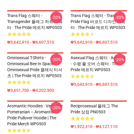
Trans Flag 스웨터 -
Trans Flag 스웨터 - Trans
-20%
-20%
Transgender 플래그 하트 스웨
Pride Flag 바코드 디자인 스웨
터 · The Pride 메르치 WP0503
터 · The Pride 메르치 WP0503
₩5,642,910 - ₩6,607,510
₩5,642,910 - ₩6,607,510
Omnisexual T-Shirts -
Asexual Flag 스웨터 - Asexual
-20%
-20%
Omnisexual Bee In Space
- 수평 풀 오버 스웨터 · The
Omnisexual Pride 클래식 티셔
Pride 메르치 WP0503
츠 | The Pride 메르치 WP0503
₩5,642,910 - ₩6,607,510
₩3,651,700 - ₩4,202,900
Aromantic Hoodies - Veev The
Reciprosexual 플래그 The
-20%
Pomeranian – Aromantic
Pride 상점 PN0503
Pride Pullover Hoodie | The
Pride Merch WP0503
₩1,922,310 - ₩4,127,110