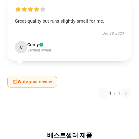
Great quality but runs slightly small for me.
Dec 29, 2024
Corey
C
Verified owner
Write your review
1
/
1
베스트셀러 제품