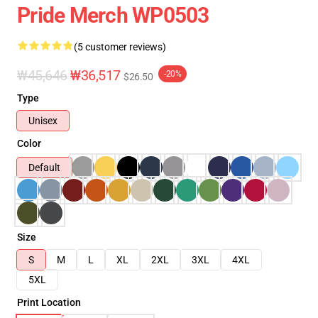
Pride Merch WP0503
(5 customer reviews)
₩45,646
₩36,517
-20%
$26.50
Type
Unisex
Color
Default
Size
S
M
L
XL
2XL
3XL
4XL
5XL
Print Location