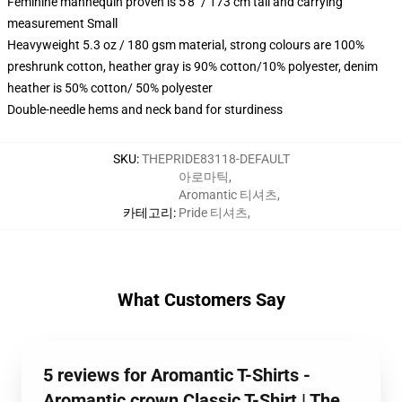
Feminine mannequin proven is 5'8" / 173 cm tall and carrying
measurement Small
Heavyweight 5.3 oz / 180 gsm material, strong colours are 100%
preshrunk cotton, heather gray is 90% cotton/10% polyester, denim
heather is 50% cotton/ 50% polyester
Double-needle hems and neck band for sturdiness
SKU
:
THEPRIDE83118-DEFAULT
아로마틱
,
Aromantic 티셔츠
,
카테고리
:
Pride 티셔츠
,
What Customers Say
5 reviews for Aromantic T-Shirts -
Aromantic crown Classic T-Shirt | The