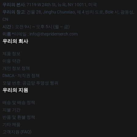
우리의 본사
: 7119 W 24th St, 뉴욕, NY 10011, 미국
우리의 창고
: 건물 28, Jinghu Chunxiao, 제 4 반지 도로, Bole 시, 광동성,
CN
시간 :
: 오전 9시 ~ 오후 5시 (월 ~ 금)
이름 *
이메일 : info@thepridemerch.com
우리의 회사
제품 정보
이용 약관
개인 정보 정책
DMCA - 저작권 정책
모델 번호: 공급망 투명성 행위
우리의 지원
배송 및 배송 정책
지불 기간
반품 및 환불 정책
기타 제품
고객지원 (FAQ)