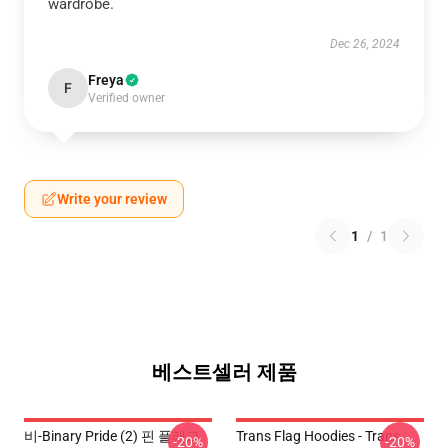
wardrobe.
Dec 26, 2024
Freya
F
Verified owner
Write your review
1
/
1
베스트셀러 제품
비-Binary Pride (2) 핀 플래그
Trans Flag Hoodies - Trans
-20%
-20%