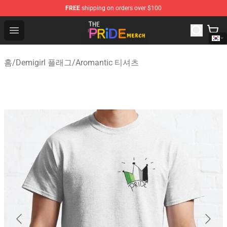
FREE
shipping on orders over $100
The Pride Shop - Official The Pride Merchandise Store
Open menu
홈
/
Demigirl 플래그
/
Aromantic 티셔츠