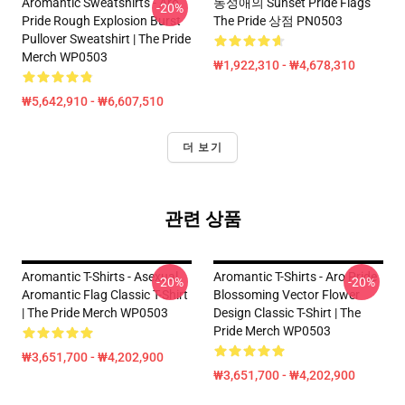
Aromantic Sweatshirts - Aro
동성애의 Sunset Pride Flags
-20%
Pride Rough Explosion Burst
The Pride 상점 PN0503
Pullover Sweatshirt | The Pride
Merch WP0503
₩1,922,310 - ₩4,678,310
₩5,642,910 - ₩6,607,510
더 보기
관련 상품
Aromantic T-Shirts - Asexual
Aromantic T-Shirts - Aro Pride
-20%
-20%
Aromantic Flag Classic T-Shirt
Blossoming Vector Flower
| The Pride Merch WP0503
Design Classic T-Shirt | The
Pride Merch WP0503
₩3,651,700 - ₩4,202,900
₩3,651,700 - ₩4,202,900