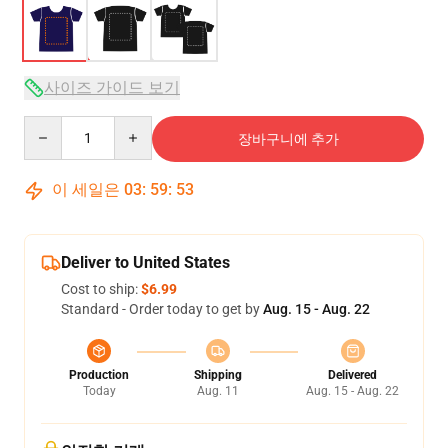
사이즈 가이드 보기
Quantity
장바구니에 추가
이 세일은
03
:
59
:
53
Deliver to United States
Cost to ship:
$6.99
Standard - Order today to get by
Aug. 15 - Aug. 22
Production
Shipping
Delivered
Today
Aug. 11
Aug. 15 - Aug. 22