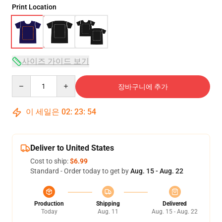
Print Location
사이즈 가이드 보기
Quantity
장바구니에 추가
이 세일은
02
:
23
:
54
Deliver to United States
Cost to ship:
$6.99
Standard - Order today to get by
Aug. 15 - Aug. 22
Production
Shipping
Delivered
Today
Aug. 11
Aug. 15 - Aug. 22