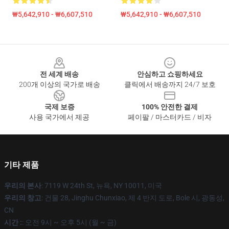
₩5,642,910 - ₩6,607,510
₩5,642,910 - ₩6,607,510
Footer
전 세계 배송
안심하고 쇼핑하세요
200개 이상의 국가로 배송
클릭에서 배송까지 24/7 보호
국제 보증
100% 안전한 결제
사용 국가에서 제공
페이팔 / 마스터카드 / 비자
기타 제품
우리의 본사
: 7119 W 24th St, 뉴욕, NY 10011, 미국
우리의 창고
: 건물 28, Jinghu Chunxiao, 제 4 반지 도로, Bole 시, 광동성,
CN
시간 :
: 오전 9시 ~ 오후 5시 (월 ~ 금)