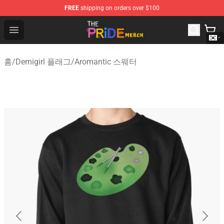
FREE
shipping on orders over $100
The Pride Shop - Official The Pride Merchandise Store
Open menu
홈
/
Demigirl 플래그
/
Aromantic 스웨터