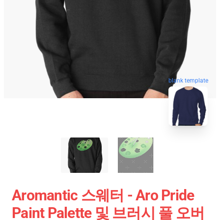
blank template
Aromantic 스웨터 - Aro Pride
Paint Palette 및 브러시 풀 오버