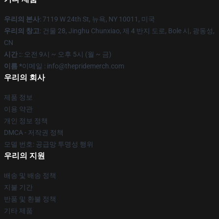
우리의 본사
: 7119 W 24th St, 뉴욕, NY 10011, 미국
우리의 창고
: 건물 28, Jinghu Chunxiao, 제 4 반지 도로, Bole 시, 광동성,
CN
시간 :
: 오전 9시 ~ 오후 5시 (월 ~ 금)
이름 *
이메일 : info@thepridemerch.com
우리의 회사
제품 정보
이용 약관
개인 정보 정책
DMCA - 저작권 정책
모델 번호: 공급망 투명성 행위
우리의 지원
배송 및 배송 정책
지불 기간
반품 및 환불 정책
기타 제품