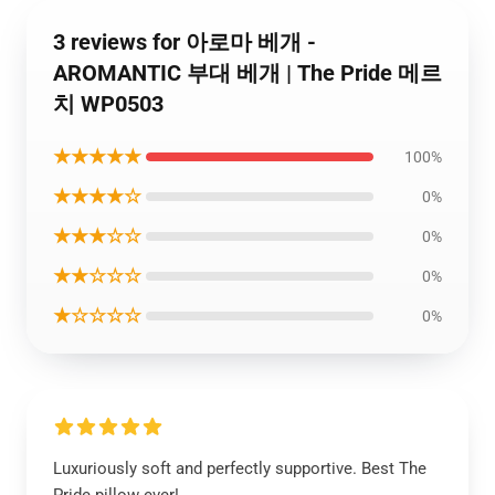
3 reviews for 아로마 베개 -
AROMANTIC 부대 베개 | The Pride 메르
치 WP0503
★★★★★
100%
★★★★☆
0%
★★★☆☆
0%
★★☆☆☆
0%
★☆☆☆☆
0%
Luxuriously soft and perfectly supportive. Best The