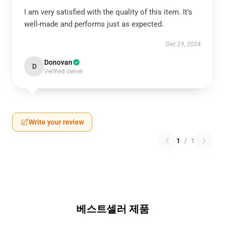
I am very satisfied with the quality of this item. It’s
well-made and performs just as expected.
Dec 29, 2024
Donovan
D
Verified owner
Write your review
1
/
1
베스트셀러 제품