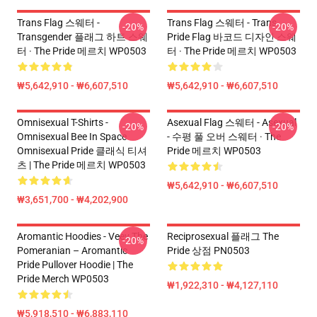
Trans Flag 스웨터 -
Trans Flag 스웨터 - Trans
-20%
-20%
Transgender 플래그 하트 스웨
Pride Flag 바코드 디자인 스웨
터 · The Pride 메르치 WP0503
터 · The Pride 메르치 WP0503
₩5,642,910 - ₩6,607,510
₩5,642,910 - ₩6,607,510
Omnisexual T-Shirts -
Asexual Flag 스웨터 - Asexual
-20%
-20%
Omnisexual Bee In Space
- 수평 풀 오버 스웨터 · The
Omnisexual Pride 클래식 티셔
Pride 메르치 WP0503
츠 | The Pride 메르치 WP0503
₩5,642,910 - ₩6,607,510
₩3,651,700 - ₩4,202,900
Aromantic Hoodies - Veev The
Reciprosexual 플래그 The
-20%
Pomeranian – Aromantic
Pride 상점 PN0503
Pride Pullover Hoodie | The
Pride Merch WP0503
₩1,922,310 - ₩4,127,110
₩5,918,510 - ₩6,883,110