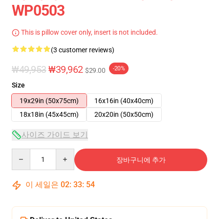
WP0503
This is pillow cover only, insert is not included.
(3 customer reviews)
₩49,953
₩39,962
-20%
$29.00
Size
19x29in (50x75cm)
16x16in (40x40cm)
18x18in (45x45cm)
20x20in (50x50cm)
사이즈 가이드 보기
Quantity
장바구니에 추가
이 세일은
02
:
33
:
54