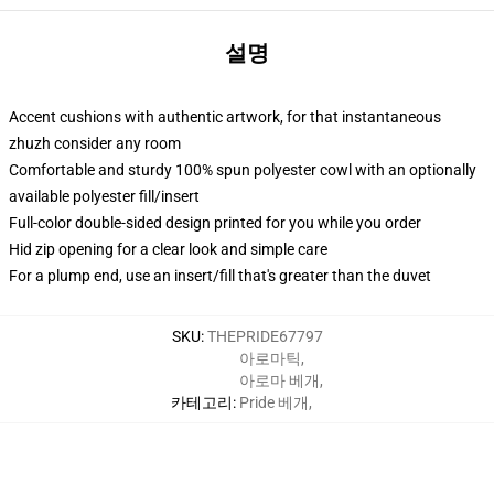
설명
Accent cushions with authentic artwork, for that instantaneous
zhuzh consider any room
Comfortable and sturdy 100% spun polyester cowl with an optionally
available polyester fill/insert
Full-color double-sided design printed for you while you order
Hid zip opening for a clear look and simple care
For a plump end, use an insert/fill that's greater than the duvet
SKU
:
THEPRIDE67797
아로마틱
,
아로마 베개
,
카테고리
:
Pride 베개
,