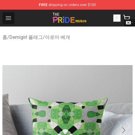
FREE
shipping on orders over $100
The Pride Shop - Official The Pride Merchandise Store
Open menu
홈
/
Demigirl 플래그
/
아로마 베개