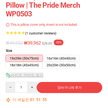
Pillow | The Pride Merch
WP0503
This is pillow cover only, insert is not included.
(1 customer reviews)
₩49,953
₩39,962
-20%
$29.00
Size
19x29in (50x75cm)
16x16in (40x40cm)
18x18in (45x45cm)
20x20in (50x50cm)
사이즈 가이드 보기
Quantity
장바구니에 추가
이 세일은
01
:
51
:
54