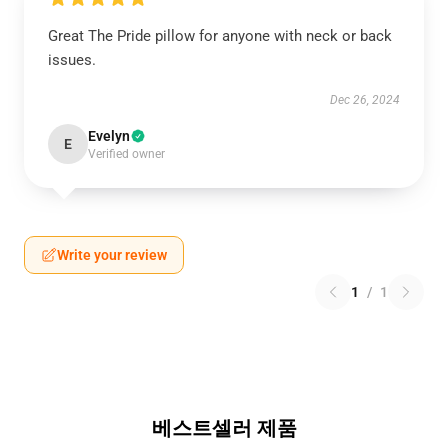
Great The Pride pillow for anyone with neck or back
issues.
Dec 26, 2024
Evelyn
E
Verified owner
Write your review
1
/
1
베스트셀러 제품