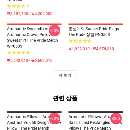
₩3,651,700 - ₩4,202,900
Aromantic Sweatshirts -
동성애의 Sunset Pride Flags
-20%
Aromantic Crown Pullover
The Pride 상점 PN0503
Sweatshirt | The Pride Merch
WP0503
₩1,922,310 - ₩4,678,310
₩5,642,910 - ₩6,607,510
더 보기
관련 상품
Aromantic Pillows - Aro Pride
Aromantic Pillows - Aro Pride
-20%
-20%
Abstract Voidfill Design Throw
Basic Lined Rectangles Throw
Pillow | The Pride Merch
Pillow | The Pride Merch