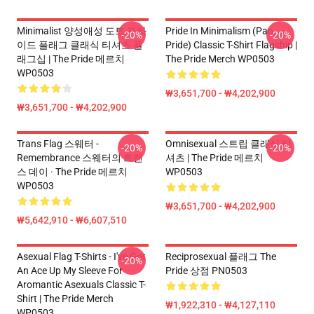
Minimalist 양성애성 도트 프라
Pride In Minimalism (Pan
-20%
-20%
이드 플래그 클래식 티셔츠 플
Pride) Classic T-Shirt Flagship |
래그십 | The Pride 메르치
The Pride Merch WP0503
WP0503
₩3,651,700 - ₩4,202,900
₩3,651,700 - ₩4,202,900
Trans Flag 스웨터 -
Omnisexual 스트립 클래식 티
-20%
-20%
Remembrance 스웨터의 트랜
셔츠 | The Pride 메르치
스 데이 · The Pride 메르치
WP0503
WP0503
₩3,651,700 - ₩4,202,900
₩5,642,910 - ₩6,607,510
Asexual Flag T-Shirts - I've Got
Reciprosexual 플래그 The
-20%
An Ace Up My Sleeve For
Pride 상점 PN0503
Aromantic Asexuals Classic T-
Shirt | The Pride Merch
₩1,922,310 - ₩4,127,110
WP0503