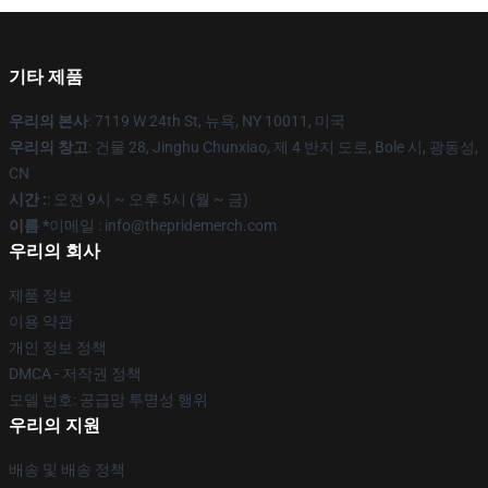
기타 제품
우리의 본사
: 7119 W 24th St, 뉴욕, NY 10011, 미국
우리의 창고
: 건물 28, Jinghu Chunxiao, 제 4 반지 도로, Bole 시, 광동성,
CN
시간 :
: 오전 9시 ~ 오후 5시 (월 ~ 금)
이름 *
이메일 : info@thepridemerch.com
우리의 회사
제품 정보
이용 약관
개인 정보 정책
DMCA - 저작권 정책
모델 번호: 공급망 투명성 행위
우리의 지원
배송 및 배송 정책