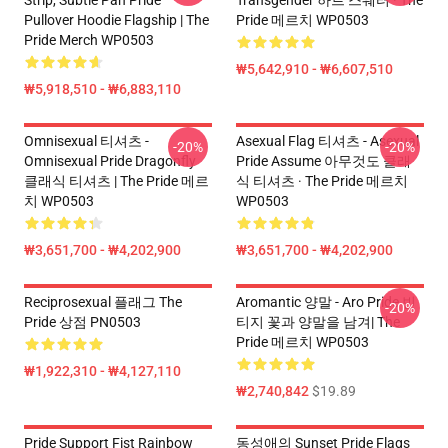
Strip, Subtle Pan Pride
Transgender 하트 스웨터 · The
Pullover Hoodie Flagship | The
Pride 메르치 WP0503
Pride Merch WP0503
₩5,642,910 - ₩6,607,510
₩5,918,510 - ₩6,883,110
Omnisexual 티셔츠 -
Asexual Flag 티셔츠 - Asexual
-20%
-20%
Omnisexual Pride Dragonfly
Pride Assume 아무것도 클래
클래식 티셔츠 | The Pride 메르
식 티셔츠 · The Pride 메르치
치 WP0503
WP0503
₩3,651,700 - ₩4,202,900
₩3,651,700 - ₩4,202,900
Reciprosexual 플래그 The
Aromantic 양말 - Aro Pride 빈
-20%
Pride 상점 PN0503
티지 꽃과 양말을 남겨| The
Pride 메르치 WP0503
₩1,922,310 - ₩4,127,110
₩2,740,842
$19.89
Pride Support Fist Rainbow
동성애의 Sunset Pride Flags