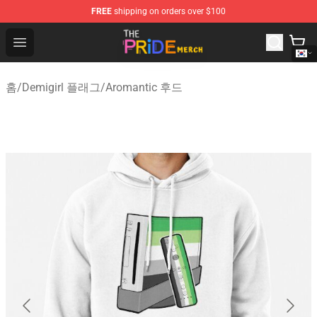
FREE
shipping on orders over $100
The Pride Shop - Official The Pride Merchandise Store
Open menu
홈
/
Demigirl 플래그
/
Aromantic 후드