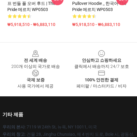
프 번들 풀 오버 후드 | The
Pullover Hoodie _ 한국어 The
Pride 메르치 WP0503
Pride 메르치 WP0503
₩5,918,510 - ₩6,883,110
₩5,918,510 - ₩6,883,110
Footer
전 세계 배송
안심하고 쇼핑하세요
200개 이상의 국가로 배송
클릭에서 배송까지 24/7 보호
국제 보증
100% 안전한 결제
사용 국가에서 제공
페이팔 / 마스터카드 / 비자
기타 제품
우리의 본사
: 7119 W 24th St, 뉴욕, NY 10011, 미국
우리의 창고
: 건물 28, Jinghu Chunxiao, 제 4 반지 도로, Bole 시, 광동성,