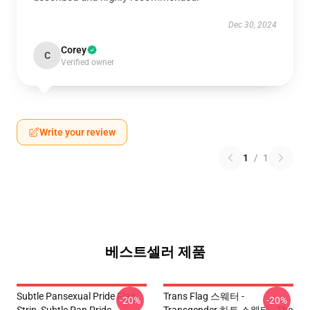
Dec 30, 2024
Corey
C
Verified owner
Write your review
1
/
1
베스트셀러 제품
Subtle Pansexual Pride Flag
Trans Flag 스웨터 -
-20%
-20%