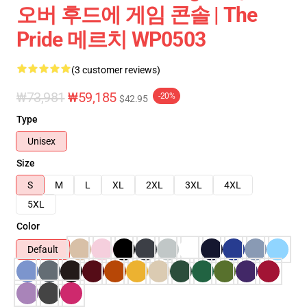
오버 후드에 게임 콘솔 | The
Pride 메르치 WP0503
(3 customer reviews)
₩73,981
₩59,185
-20%
$42.95
Type
Unisex
Size
S
M
L
XL
2XL
3XL
4XL
5XL
Color
Default