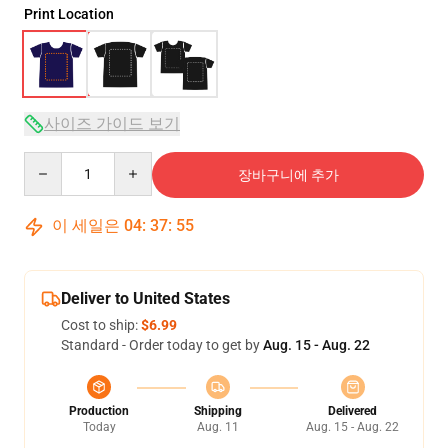
Print Location
사이즈 가이드 보기
Quantity
장바구니에 추가
이 세일은
04
:
37
:
54
Deliver to United States
Cost to ship:
$6.99
Standard - Order today to get by
Aug. 15 - Aug. 22
Production
Shipping
Delivered
Today
Aug. 11
Aug. 15 - Aug. 22