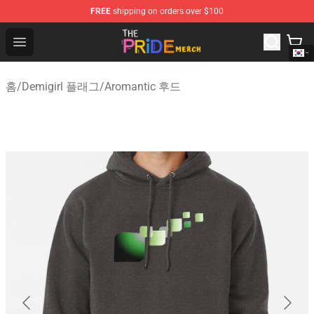
FREE
shipping on orders over $100
The Pride Shop - Official The Pride Merchandise Store
Open menu
홈
/
Demigirl 플래그
/
Aromantic 후드