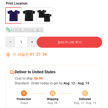
Print Location
사이즈 가이드 보기
Quantity
장바구니에 추가
이 세일은
01
:
27
:
53
Deliver to United States
Cost to ship:
$6.99
Standard - Order today to get by
Aug. 12 - Aug. 19
Production
Shipping
Delivered
Today
Aug. 08
Aug. 12 - Aug. 19