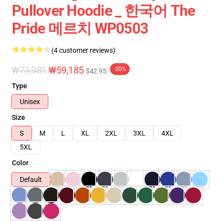
Pullover Hoodie _ 한국어 The
Pride 메르치 WP0503
(4 customer reviews)
₩73,981
₩59,185
-20%
$42.95
Type
Unisex
Size
S
M
L
XL
2XL
3XL
4XL
5XL
Color
Default