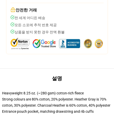
안전한 거래
전 세계 어디든 배송
모든 소포에 추적 번호 제공
상품을 받지 못한 경우 전액 환불
설명
Heavyweight 8.25 oz. (~280 gsm) cotton-rich fleece
Strong colours are 80% cotton, 20% polyester. Heather Gray is 70%
cotton, 30% polyester. Charcoal Heather is 60% cotton, 40% polyester
Entrance pouch pocket, matching drawstring and rib cuffs