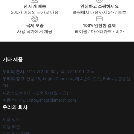
전 세계 배송
안심하고 쇼핑하세요
200개 이상의 국가로 배송
클릭에서 배송까지 24/7 보호
국제 보증
100% 안전한 결제
사용 국가에서 제공
페이팔 / 마스터카드 / 비자
기타 제품
우리의 본사
: 7119 W 24th St, 뉴욕, NY 10011, 미국
우리의 창고
: 건물 28, Jinghu Chunxiao, 제 4 반지 도로, Bole 시, 광동성,
CN
시간 :
: 오전 9시 ~ 오후 5시 (월 ~ 금)
이름 *
이메일 : info@thepridemerch.com
우리의 회사
제품 정보
이용 약관
개인 정보 정책