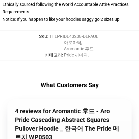
Ethically sourced following the World Accountable Attire Practices
Requirements
Notice: If you happen to like your hoodies saggy go 2 sizes up
SKU
:
THEPRIDE43238-DEFAULT
아로마틱
,
Aromantic 후드
,
카테고리
:
Pride 까마귀
,
What Customers Say
4 reviews for Aromantic 후드 - Aro
Pride Cascading Abstract Squares
Pullover Hoodie _ 한국어 The Pride 메
르치 WP0503