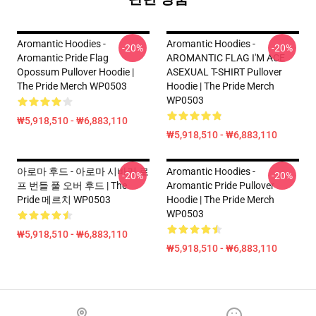
Aromantic Hoodies -
Aromantic Hoodies -
-20%
-20%
Aromantic Pride Flag
AROMANTIC FLAG I'M ACE
Opossum Pullover Hoodie |
ASEXUAL T-SHIRT Pullover
The Pride Merch WP0503
Hoodie | The Pride Merch
WP0503
₩5,918,510 - ₩6,883,110
₩5,918,510 - ₩6,883,110
아로마 후드 - 아로마 시바리 로
Aromantic Hoodies -
-20%
-20%
프 번들 풀 오버 후드 | The
Aromantic Pride Pullover
Pride 메르치 WP0503
Hoodie | The Pride Merch
WP0503
₩5,918,510 - ₩6,883,110
₩5,918,510 - ₩6,883,110
Footer