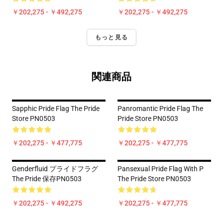
￥202,275 - ￥492,275
￥202,275 - ￥492,275
もっと見る
関連商品
Sapphic Pride Flag The Pride
Panromantic Pride Flag The
Store PN0503
Pride Store PN0503
￥202,275 - ￥477,775
￥202,275 - ￥477,775
Genderfluid プライドフラグ
Pansexual Pride Flag With P
The Pride 保存PN0503
The Pride Store PN0503
￥202,275 - ￥492,275
￥202,275 - ￥477,775