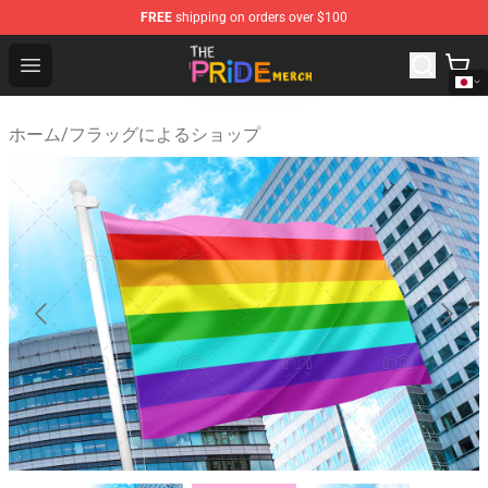
FREE
shipping on orders over $100
The Pride Shop - Official The Pride Merchandise Store
Open menu
ホーム
/
フラッグによるショップ