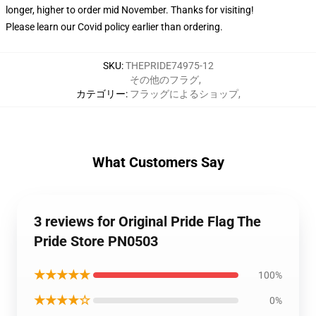
longer, higher to order mid November. Thanks for visiting!
Please learn our Covid
policy
earlier than ordering.
SKU
:
THEPRIDE74975-12
その他のフラグ
,
カテゴリー
:
フラッグによるショップ
,
What Customers Say
3 reviews for Original Pride Flag The
Pride Store PN0503
★★★★★
100%
★★★★☆
0%