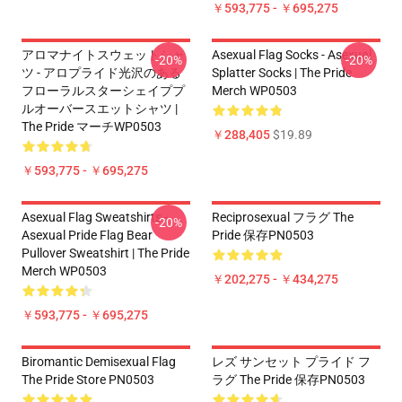
￥593,775 - ￥695,275
アロマナイトスウェットシャ
Asexual Flag Socks - Asexual
-20%
-20%
ツ - アロプライド光沢のある
Splatter Socks | The Pride
フローラルスターシェイププ
Merch WP0503
ルオーバースエットシャツ |
The Pride マーチWP0503
￥288,405
$19.89
￥593,775 - ￥695,275
Asexual Flag Sweatshirts -
Reciprosexual フラグ The
-20%
Asexual Pride Flag Bear
Pride 保存PN0503
Pullover Sweatshirt | The Pride
Merch WP0503
￥202,275 - ￥434,275
￥593,775 - ￥695,275
Biromantic Demisexual Flag
レズ サンセット プライド フ
The Pride Store PN0503
ラグ The Pride 保存PN0503