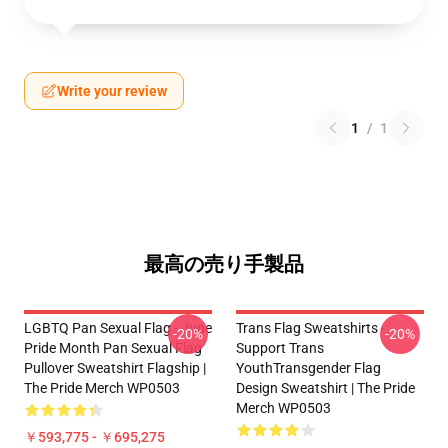
Write your review
1
/
1
最高の売り手製品
LGBTQ Pan Sexual Flag - June
Trans Flag Sweatshirts -
-20%
-20%
Pride Month Pan Sexual Flag
Support Trans
Pullover Sweatshirt Flagship |
YouthTransgender Flag
The Pride Merch WP0503
Design Sweatshirt | The Pride
Merch WP0503
￥593,775 - ￥695,275