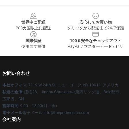
Footer
世界中に配送
安心してお買い物
200カ国以上に配送
クリックから配送まで24/7保護
国際保証
100％安全なチェックアウト
使用国で提供
PayPal / マスターカード / ビザ
お問い合わせ
本社オフィス
: 7119 W 24th St, ニューヨーク, NY 10011, アメリカ
私達の倉庫
: 建物28、Jinghu Chunxiaoの第四リング道、Bole都市、
広東省、CN
営業時間
: 9:00～18:00(月～金)
電子メール
電子メール:info@thepridemerch.com
会社案内