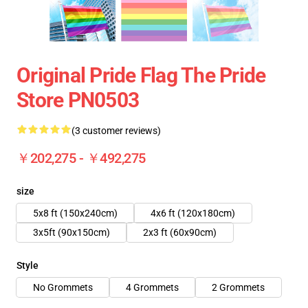
Original Pride Flag The Pride
Store PN0503
(3 customer reviews)
￥202,275 - ￥492,275
size
5x8 ft (150x240cm)
4x6 ft (120x180cm)
3x5ft (90x150cm)
2x3 ft (60x90cm)
Style
No Grommets
4 Grommets
2 Grommets