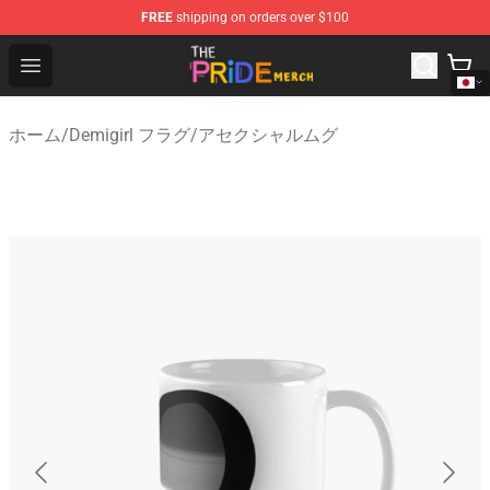
FREE
shipping on orders over $100
The Pride Shop - Official The Pride Merchandise Store
Open menu
ホーム
/
Demigirl フラグ
/
アセクシャルムグ