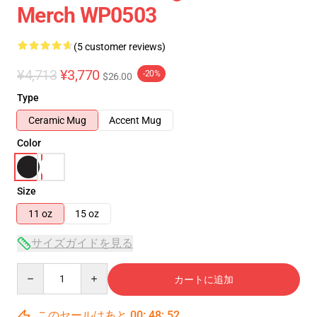
Merch WP0503
(5 customer reviews)
¥4,713
¥3,770
-20%
$26.00
Type
Ceramic Mug
Accent Mug
Color
Size
11 oz
15 oz
サイズガイドを見る
Quantity
カートに追加
このセールはあと
00
:
48
:
51