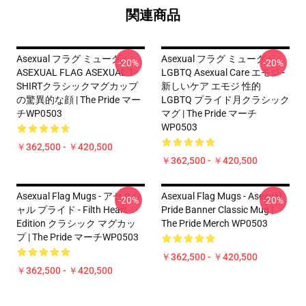
関連商品
Asexual フラグ ミューグ -
Asexual フラグ ミューグ -
-20%
-20%
ASEXUAL FLAG ASEXUAL T-
LGBTQ Asexual Care エモジ -
SHIRTクラシックマグカップ
新しいケア エモジ 性的
の驚異的な顔 | The Pride マー
LGBTQ プライド月クラシック
チWP0503
マグ | The Pride マーチ
WP0503
￥362,500 - ￥420,500
￥362,500 - ￥420,500
Asexual Flag Mugs - アセクシ
Asexual Flag Mugs - Asexual
-20%
-20%
ャル プライド - Filth Heart
Pride Banner Classic Mug |
Edition クラシック マグカッ
The Pride Merch WP0503
プ | The Pride マーチWP0503
￥362,500 - ￥420,500
￥362,500 - ￥420,500