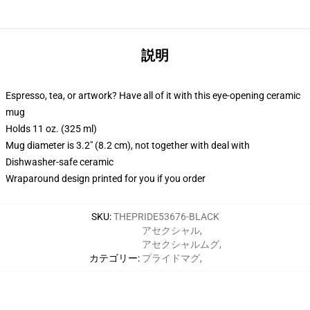
説明
Espresso, tea, or artwork? Have all of it with this eye-opening ceramic
mug
Holds 11 oz. (325 ml)
Mug diameter is 3.2" (8.2 cm), not together with deal with
Dishwasher-safe ceramic
Wraparound design printed for you if you order
SKU
:
THEPRIDE53676-BLACK
アセクシャル
,
アセクシャルムグ
,
カテゴリー
:
プライドマグ
,