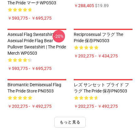
The Pride マーチWP0503
￥288,405
$19.89
￥593,775 - ￥695,275
Asexual Flag Sweatshirts -
Reciprosexual フラグ The
-20%
Asexual Pride Flag Bear
Pride 保存PN0503
Pullover Sweatshirt | The Pride
Merch WP0503
￥202,275 - ￥434,275
￥593,775 - ￥695,275
Biromantic Demisexual Flag
レズ サンセット プライド フ
The Pride Store PN0503
ラグ The Pride 保存PN0503
￥202,275 - ￥492,275
￥202,275 - ￥492,275
もっと見る