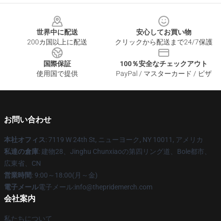
Footer
世界中に配送
安心してお買い物
200カ国以上に配送
クリックから配送まで24/7保護
国際保証
100％安全なチェックアウト
使用国で提供
PayPal / マスターカード / ビザ
お問い合わせ
本社オフィス
: 7119 W 24th St, ニューヨーク, NY 10011, アメリカ
私達の倉庫
: 建物28、Jinghu Chunxiaoの第四リング道、Bole都市、
広東省、CN
営業時間
: 9:00～18:00(月～金)
電子メール
電子メール:info@thepridemerch.com
会社案内
私たちについて