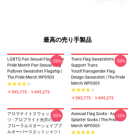
最高の売り手製品
LGBTQ Pan Sexual Flag - June
Trans Flag Sweatshirts -
-20%
-20%
Pride Month Pan Sexual Flag
Support Trans
Pullover Sweatshirt Flagship |
YouthTransgender Flag
The Pride Merch WP0503
Design Sweatshirt | The Pride
Merch WP0503
￥593,775 - ￥695,275
￥593,775 - ￥695,275
アロマナイトスウェットシャ
Asexual Flag Socks - Asexual
-20%
-20%
ツ - アロプライド光沢のある
Splatter Socks | The Pride
フローラルスターシェイププ
Merch WP0503
ルオーバースエットシャツ |