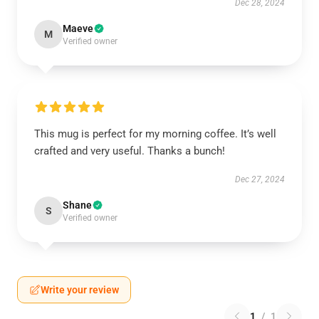
Dec 28, 2024
Maeve
M
Verified owner
This mug is perfect for my morning coffee. It’s well
crafted and very useful. Thanks a bunch!
Dec 27, 2024
Shane
S
Verified owner
Write your review
1
/
1