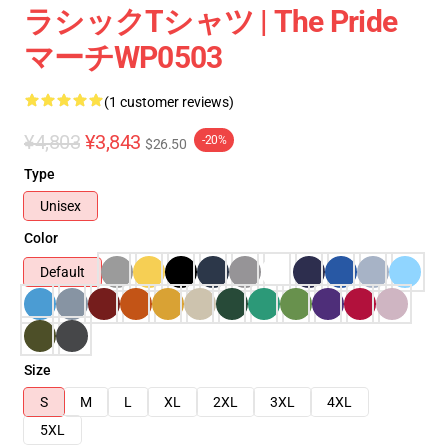
ラシックTシャツ | The Pride
マーチWP0503
(1 customer reviews)
¥4,803
¥3,843
-20%
$26.50
Type
Unisex
Color
Default
Size
S
M
L
XL
2XL
3XL
4XL
5XL