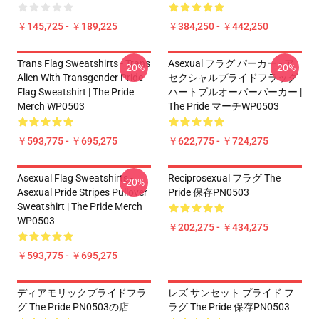
￥145,725 - ￥189,225
￥384,250 - ￥442,250
Trans Flag Sweatshirts - Trans
Asexual フラグ パーカー - ア
-20%
-20%
Alien With Transgender Pride
セクシャルプライドフラッグ
Flag Sweatshirt | The Pride
ハートプルオーバーパーカー |
Merch WP0503
The Pride マーチWP0503
￥593,775 - ￥695,275
￥622,775 - ￥724,275
Asexual Flag Sweatshirts -
Reciprosexual フラグ The
-20%
Asexual Pride Stripes Pullover
Pride 保存PN0503
Sweatshirt | The Pride Merch
WP0503
￥202,275 - ￥434,275
￥593,775 - ￥695,275
ディアモリックプライドフラ
レズ サンセット プライド フ
グ The Pride PN0503の店
ラグ The Pride 保存PN0503