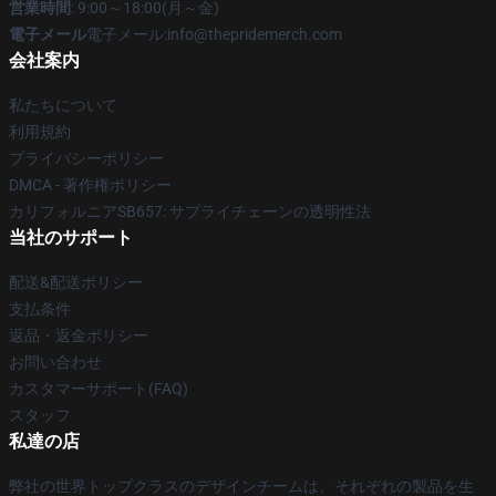
営業時間
: 9:00～18:00(月～金)
電子メール
電子メール:info@thepridemerch.com
会社案内
私たちについて
利用規約
プライバシーポリシー
DMCA - 著作権ポリシー
カリフォルニアSB657: サプライチェーンの透明性法
当社のサポート
配送&配送ポリシー
支払条件
返品・返金ポリシー
お問い合わせ
カスタマーサポート(FAQ)
スタッフ
私達の店
弊社の世界トップクラスのデザインチームは、それぞれの製品を生