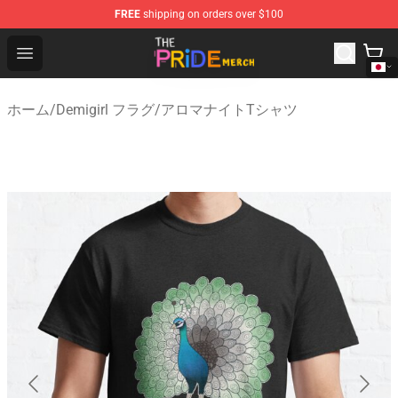
FREE
shipping on orders over $100
The Pride Shop - Official The Pride Merchandise Store
Open menu
ホーム
/
Demigirl フラグ
/
アロマナイトTシャツ