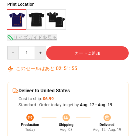
Print Location
サイズガイドを見る
Quantity
カートに追加
このセールはあと
02
:
51
:
54
Deliver to United States
Cost to ship:
$6.99
Standard - Order today to get by
Aug. 12 - Aug. 19
Production
Shipping
Delivered
Today
Aug. 08
Aug. 12 - Aug. 19