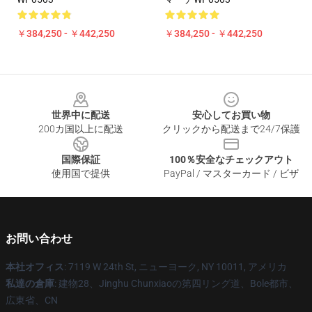
￥384,250 - ￥442,250
￥384,250 - ￥442,250
Footer
世界中に配送
安心してお買い物
200カ国以上に配送
クリックから配送まで24/7保護
国際保証
100％安全なチェックアウト
使用国で提供
PayPal / マスターカード / ビザ
お問い合わせ
本社オフィス
: 7119 W 24th St, ニューヨーク, NY 10011, アメリカ
私達の倉庫
: 建物28、Jinghu Chunxiaoの第四リング道、Bole都市、
広東省、CN