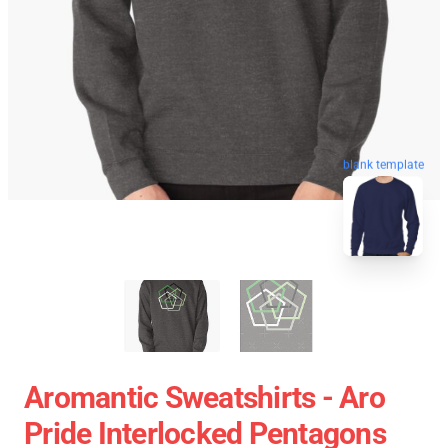
blank template
Aromantic Sweatshirts - Aro
Pride Interlocked Pentagons