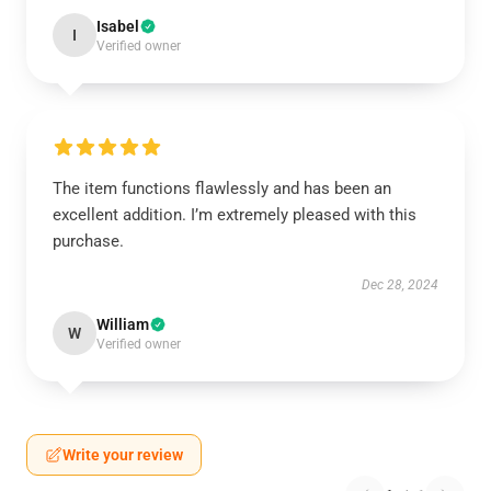
Isabel
I
Verified owner
The item functions flawlessly and has been an
excellent addition. I’m extremely pleased with this
purchase.
Dec 28, 2024
William
W
Verified owner
Write your review