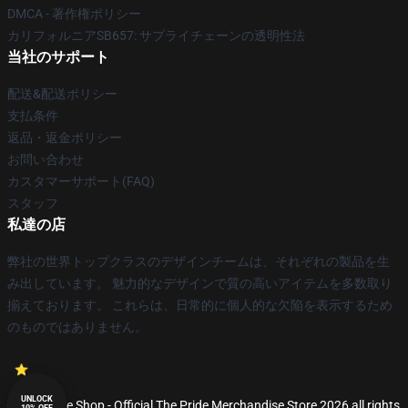
DMCA - 著作権ポリシー
カリフォルニアSB657: サプライチェーンの透明性法
当社のサポート
配送&配送ポリシー
支払条件
返品・返金ポリシー
お問い合わせ
カスタマーサポート(FAQ)
スタッフ
私達の店
弊社の世界トップクラスのデザインチームは、それぞれの製品を生
み出しています。 魅力的なデザインで質の高いアイテムを多数取り
揃えております。 これらは、日常的に個人的な欠陥を表示するため
のものではありません。
UNLOCK
© The Pride Shop - Official The Pride Merchandise Store 2026 all rights
10% OFF