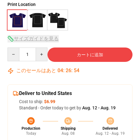
Print Location
サイズガイドを見る
Quantity
カートに追加
このセールはあと
04
:
26
:
54
Deliver to United States
Cost to ship:
$6.99
Standard - Order today to get by
Aug. 12 - Aug. 19
Production
Shipping
Delivered
Today
Aug. 08
Aug. 12 - Aug. 19