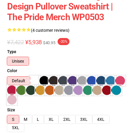
Design Pullover Sweatshirt |
The Pride Merch WP0503
(4 customer reviews)
¥7,422
¥5,938
-20%
$40.95
Type
Unisex
Color
Default
Size
S
M
L
XL
2XL
3XL
4XL
5XL