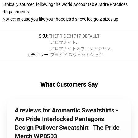
Ethically sourced following the World Accountable Attire Practices
Requirements
Notice: In case you like your hoodies dishevelled go 2 sizes up
SKU
:
THEPRIDE31717-DEFAULT
アロマナイト
,
アロマナイトスウェットシャツ
,
カテゴリー
:
プライド スウェットシャツ
,
What Customers Say
4 reviews for Aromantic Sweatshirts -
Aro Pride Interlocked Pentagons
Design Pullover Sweatshirt | The Pride
Merch WP0503