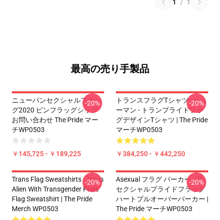
1
/
1
最高の売り手製品
ニューパンセクシャルフラッ
トランスフラグTシャツ - ヒュ
-20%
-20%
グ2020 ピンフラッグシップ
ーマン - トランプライドフラ
お問い合わせ The Pride マー
グデザインTシャツ | The Pride
チWP0503
マーチWP0503
￥145,725 - ￥189,225
￥384,250 - ￥442,250
Trans Flag Sweatshirts - Trans
Asexual フラグ パーカー - ア
-20%
-20%
Alien With Transgender Pride
セクシャルプライドフラッグ
Flag Sweatshirt | The Pride
ハートプルオーバーパーカー |
Merch WP0503
The Pride マーチWP0503