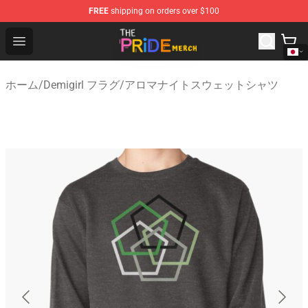
FREE
shipping on orders over $100
The Pride Shop - Official The Pride Merchandise Store
Open menu
ホーム
/
Demigirl フラグ
/
アロマナイトスウェットシャツ