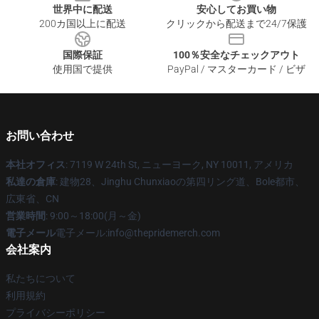
世界中に配送
安心してお買い物
200カ国以上に配送
クリックから配送まで24/7保護
国際保証
100％安全なチェックアウト
使用国で提供
PayPal / マスターカード / ビザ
お問い合わせ
本社オフィス
: 7119 W 24th St, ニューヨーク, NY 10011, アメリカ
私達の倉庫
: 建物28、Jinghu Chunxiaoの第四リング道、Bole都市、
広東省、CN
営業時間
: 9:00～18:00(月～金)
電子メール
電子メール:info@thepridemerch.com
会社案内
私たちについて
利用規約
プライバシーポリシー