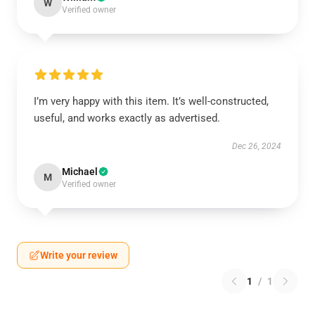
W
Verified owner
I’m very happy with this item. It’s well-constructed,
useful, and works exactly as advertised.
Dec 26, 2024
Michael
M
Verified owner
Write your review
1
/
1