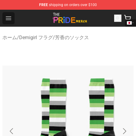
FREE
shipping on orders over $100
The Pride Shop - Official The Pride Merchandise Store
Open menu
ホーム
/
Demigirl フラグ
/
芳香のソックス