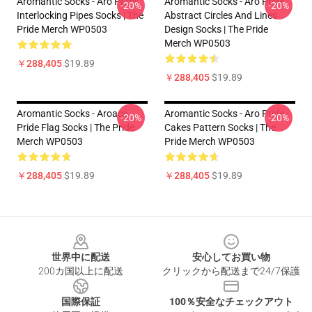
Aromantic Socks - Aro Pride
Aromantic Socks - Aro Pride
-20%
-20%
Interlocking Pipes Socks | The
Abstract Circles And Lines
Pride Merch WP0503
Design Socks | The Pride
Merch WP0503
￥288,405
$19.89
￥288,405
$19.89
Aromantic Socks - Aroace
Aromantic Socks - Aro Pride
-20%
-20%
Pride Flag Socks | The Pride
Cakes Pattern Socks | The
Merch WP0503
Pride Merch WP0503
￥288,405
$19.89
￥288,405
$19.89
Footer
世界中に配送
安心してお買い物
200カ国以上に配送
クリックから配送まで24/7保護
国際保証
100％安全なチェックアウト