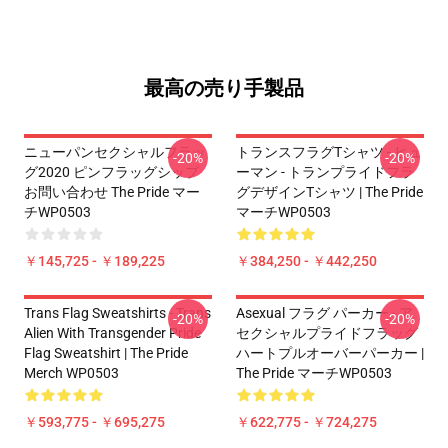
最高の売り手製品
ニューパンセクシャルフラッ
トランスフラグTシャツ - ヒュ
-20%
-20%
グ2020 ピンフラッグシップ
ーマン - トランプライドフラ
お問い合わせ The Pride マー
グデザインTシャツ | The Pride
チWP0503
マーチWP0503
￥145,725 - ￥189,225
￥384,250 - ￥442,250
Trans Flag Sweatshirts - Trans
Asexual フラグ パーカー - ア
-20%
-20%
Alien With Transgender Pride
セクシャルプライドフラッグ
Flag Sweatshirt | The Pride
ハートプルオーバーパーカー |
Merch WP0503
The Pride マーチWP0503
￥593,775 - ￥695,275
￥622,775 - ￥724,275