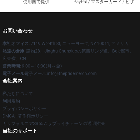
使用国で提供
PayPal / マスターカード / ビザ
お問い合わせ
本社オフィス
: 7119 W 24th St, ニューヨーク, NY 10011, アメリカ
私達の倉庫
: 建物28、Jinghu Chunxiaoの第四リング道、Bole都市、
広東省、CN
営業時間
: 9:00～18:00(月～金)
電子メール
電子メール:info@thepridemerch.com
会社案内
私たちについて
利用規約
プライバシーポリシー
DMCA - 著作権ポリシー
カリフォルニアSB657: サプライチェーンの透明性法
当社のサポート