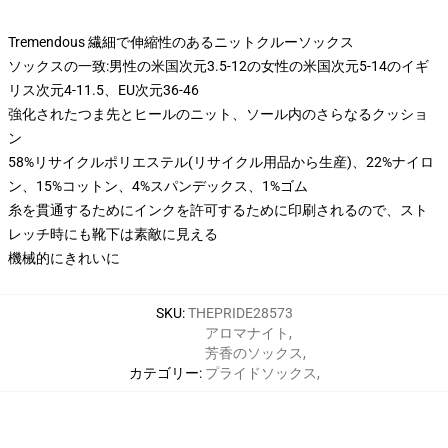
Tremendous 繊細で伸縮性のあるニットクルーソックス
ソックスの一致:男性の米国次元3.5-12の女性の米国次元5-14のイギ
リス次元4-11.5、EU次元36-46
強化されたつま先とヒールのニット、ソール内のさらなるクッショ
ン
58%リサイクルポリエステル(リサイクル用品から生産)、22%ナイロ
ン、15%コットン、4%スパンデックス、1%ゴム
糸を貫通するためにインクを許可するために印刷されるので、スト
レッチ時にも靴下は素敵に見える
機械的にきれいに
SKU
:
THEPRIDE28573
アロマナイト
,
芳香のソックス
,
カテゴリー
:
プライドソックス
,