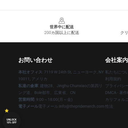
Footer
世界中に配送
200カ国以上に配送
クリ
お問い合わせ
会社案内
本社オフィス
: 7119 W 24th St, ニューヨーク, NY
私たちにつ
10011, アメリカ
利用規約
私達の倉庫
: 建物28、Jinghu Chunxiaoの第四リ
プライバシ
ング道、Bole都市、広東省、CN
DMCA - 
営業時間
: 9:00～18:00(月～金)
カリフォルニ
電子メール
電子メール:info@thepridemerch.com
性法
UNLOCK
10% OFF