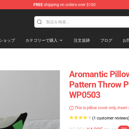
FREE
shipping on orders over $100
ショップ
カテゴリーで購入
注文追跡
ブログ
お
Aromantic Pillow
Pattern Throw P
WP0503
This is pillow cover only, insert
(1 customer reviews