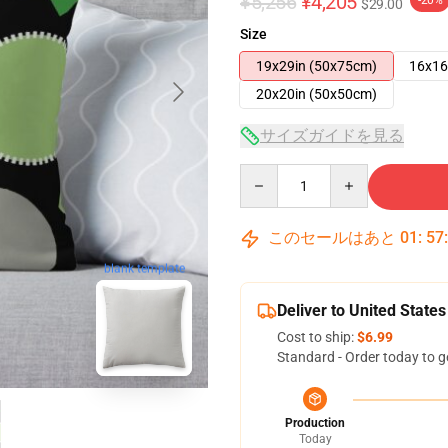
¥5,256
¥4,205
-20%
$29.00
Size
19x29in (50x75cm)
16x16
20x20in (50x50cm)
サイズガイドを見る
Quantity
このセールはあと
01
:
57
blank template
Deliver to United States
Cost to ship:
$6.99
Standard - Order today to g
Production
Today