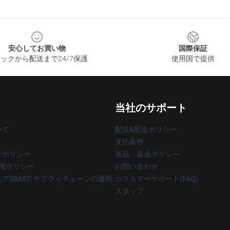
安心してお買い物
国際保証
ックから配送まで24/7保護
使用国で提供
当社のサポート
いて
配送&配送ポリシー
支払条件
ーポリシー
返品・返金ポリシー
著作権ポリシー
お問い合わせ
アSB657: サプライチェーンの透明
カスタマーサポート(FAQ)
スタッフ