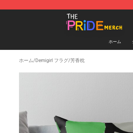
The Pride Shop - Official The Pride Merchandise Store
ホーム
ホーム
/
Demigirl フラグ
/
芳香枕