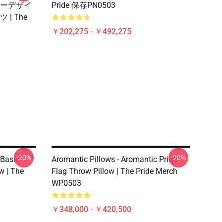
ーデザイ
Pride 保存PN0503
| The
￥202,275 - ￥492,275
-20%
-20%
 Basic
Aromantic Pillows - Aromantic Pride
w | The
Flag Throw Pillow | The Pride Merch
WP0503
￥348,000 - ￥420,500