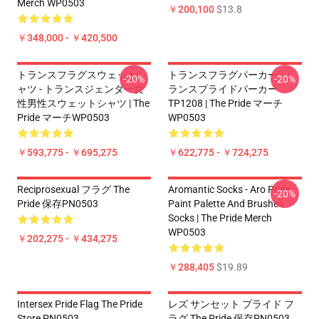
Merch WP0503
￥200,100
$13.8
￥348,000 - ￥420,500
トランスフラグスウェットシ
トランスフラグパーカー - ト
-20%
-20%
ャツ - トランスジェンダー女
ランスプライドパーカー
性男性スウェットシャツ | The
TP1208 | The Pride マーチ
Pride マーチWP0503
WP0503
￥593,775 - ￥695,275
￥622,775 - ￥724,275
Reciprosexual フラグ The
Aromantic Socks - Aro Pride
-20%
Pride 保存PN0503
Paint Palette And Brushes
Socks | The Pride Merch
WP0503
￥202,275 - ￥434,275
￥288,405
$19.89
Intersex Pride Flag The Pride
レズ サンセット プライド フ
Store PN0503
ラグ The Pride 保存PN0503