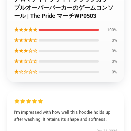
プルオーバーパーカーのゲームコンソ
ール | The Pride マーチWP0503
★★★★★
100%
★★★★☆
0%
★★★☆☆
0%
★★☆☆☆
0%
★☆☆☆☆
0%
I’m impressed with how well this hoodie holds up
after washing. It retains its shape and softness.