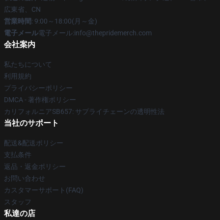
広東省、CN
営業時間
: 9:00～18:00(月～金)
電子メール
電子メール:info@thepridemerch.com
会社案内
私たちについて
利用規約
プライバシーポリシー
DMCA - 著作権ポリシー
カリフォルニアSB657: サプライチェーンの透明性法
当社のサポート
配送&配送ポリシー
支払条件
返品・返金ポリシー
お問い合わせ
カスタマーサポート(FAQ)
スタッフ
私達の店