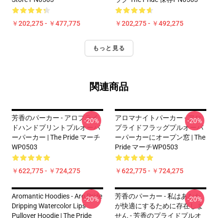
￥202,275 - ￥477,775
￥202,275 - ￥492,275
もっと見る
関連商品
芳香のパーカー - アロプライ
アロマナイトパーカー - アロ
-20%
-20%
ドハンドプリントプルオーバ
プライドフラッグプルオーバ
ーパーカー | The Pride マーチ
ーパーカーにオープン窓 | The
WP0503
Pride マーチWP0503
￥622,775 - ￥724,275
￥622,775 - ￥724,275
Aromantic Hoodies - Aro Pride
芳香のパーカー - 私はあなた
-20%
-20%
Dripping Watercolor Lips
が快適にするために存在しま
Pullover Hoodie | The Pride
せん - 芳香のプライドプルオ