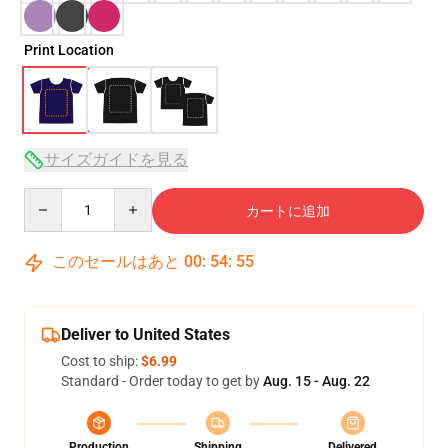
Print Location
サイズガイドを見る
Quantity
カートに追加
このセールはあと
00
:
54
:
54
Deliver to United States
Cost to ship:
$6.99
Standard - Order today to get by
Aug. 15 - Aug. 22
Production
Shipping
Delivered