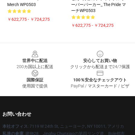
Merch WP0503
ーバーパーカー_ The Pride マ
ーチWP0503
￥622,775 - ￥724,275
￥622,775 - ￥724,275
Footer
世界中に配送
安心してお買い物
200カ国以上に配送
クリックから配送まで24/7保護
国際保証
100％安全なチェックアウト
使用国で提供
PayPal / マスターカード / ビザ
お問い合わせ
本社オフィス
: 7119 W 24th St, ニューヨーク, NY 10011, アメリカ
私達の倉庫
: 建物28、Jinghu Chunxiaoの第四リング道、Bole都市、