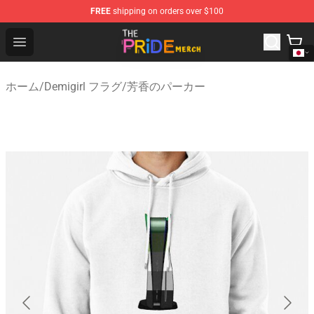
FREE
shipping on orders over $100
The Pride Shop - Official The Pride Merchandise Store
Open menu
ホーム
/
Demigirl フラグ
/
芳香のパーカー