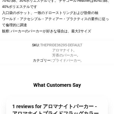
70%の綿、30%ポリエステルです。 チャコール Heatherは60%の綿、
40%ポリエステルです
入口袋のポケット、一致のドローストリングおよび肋骨の袖
ワールド・アクセシブル・アティアー・プラクティスの要件に従っ
て倫理的に調達
観察: パーカーのパーカーが好きな場合は、最大2サイズ
SKU
:
THEPRIDE36295-DEFAULT
アロマナイト
,
芳香のパーカー
,
カテゴリー
:
プライドパーカー
,
What Customers Say
1 reviews for アロマナイトパーカー -
アロマナイトプライドフラッグカラー