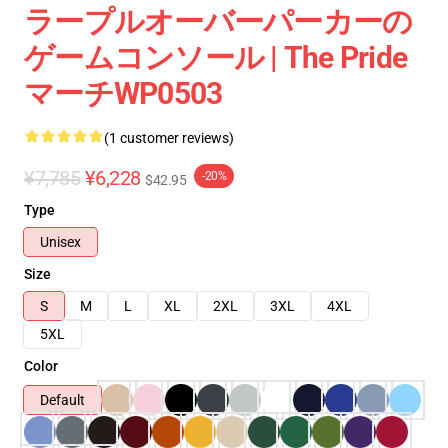
ラープルオーバーパーカーの
ゲームコンソール | The Pride
マーチWP0503
(1 customer reviews)
¥7,785
¥6,228
-20%
$42.95
Type
Unisex
Size
S
M
L
XL
2XL
3XL
4XL
5XL
Color
Default