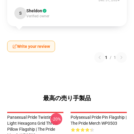
Dec 31, 2024
Sheldon
S
Verified owner
Write your review
1
/
1
最高の売り手製品
Pansexual Pride Twisting
Polysexual Pride Pin Flagship |
-20%
Light Hexagons Grid Throw
The Pride Merch WP0503
Pillow Flagship | The Pride