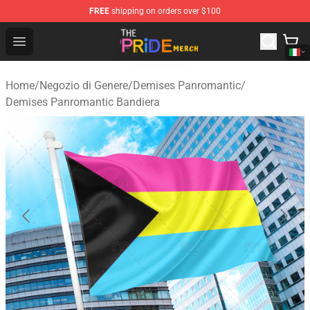
FREE
shipping on orders over $100
The Pride Shop - Official The Pride Merchandise Store
Open menu
Home
/
Negozio di Genere
/
Demises Panromantic
/
Demises Panromantic Bandiera