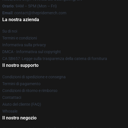
Orario
: 9AM – 5PM (Mon – Fri)
Email
: contact@thepridemerch.com
La nostra azienda
Su di noi
Termini e condizioni
Informativa sulla privacy
DMCA - Informativa sul copyright
CA SB657: Legge sulla trasparenza della catena di fornitura
Il nostro supporto
Condizioni di spedizione e consegna
Termini di pagamento
Condizioni di ritorno e rimborso
Contattaci
Aiuto del cliente (FAQ)
Whosale
Il nostro negozio