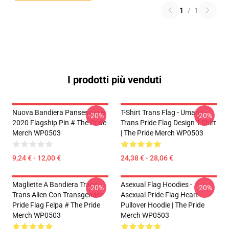
1
/
1
I prodotti più venduti
Nuova Bandiera Pansessuale
T-Shirt Trans Flag - Umana -
-20%
-20%
2020 Flagship Pin # The Pride
Trans Pride Flag Design T-Shirt
Merch WP0503
| The Pride Merch WP0503
9,24 € - 12,00 €
24,38 € - 28,06 €
Magliette A Bandiera Trans -
Asexual Flag Hoodies -
-20%
-20%
Trans Alien Con Transgender
Asexual Pride Flag Heart
Pride Flag Felpa # The Pride
Pullover Hoodie | The Pride
Merch WP0503
Merch WP0503