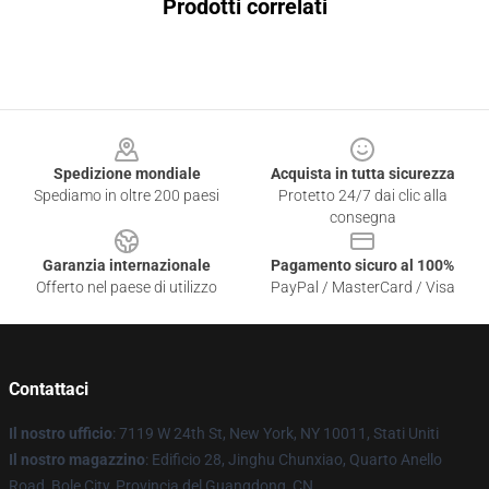
Prodotti correlati
Footer
Spedizione mondiale
Acquista in tutta sicurezza
Spediamo in oltre 200 paesi
Protetto 24/7 dai clic alla
consegna
Garanzia internazionale
Pagamento sicuro al 100%
Offerto nel paese di utilizzo
PayPal / MasterCard / Visa
Contattaci
Il nostro ufficio
: 7119 W 24th St, New York, NY 10011, Stati Uniti
Il nostro magazzino
: Edificio 28, Jinghu Chunxiao, Quarto Anello
Road, Bole City, Provincia del Guangdong, CN