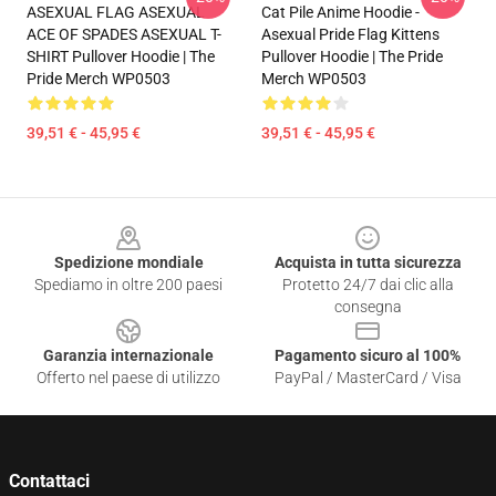
ASEXUAL FLAG ASEXUAL
Cat Pile Anime Hoodie -
ACE OF SPADES ASEXUAL T-
Asexual Pride Flag Kittens
SHIRT Pullover Hoodie | The
Pullover Hoodie | The Pride
Pride Merch WP0503
Merch WP0503
39,51 € - 45,95 €
39,51 € - 45,95 €
Footer
Spedizione mondiale
Acquista in tutta sicurezza
Spediamo in oltre 200 paesi
Protetto 24/7 dai clic alla
consegna
Garanzia internazionale
Pagamento sicuro al 100%
Offerto nel paese di utilizzo
PayPal / MasterCard / Visa
Contattaci