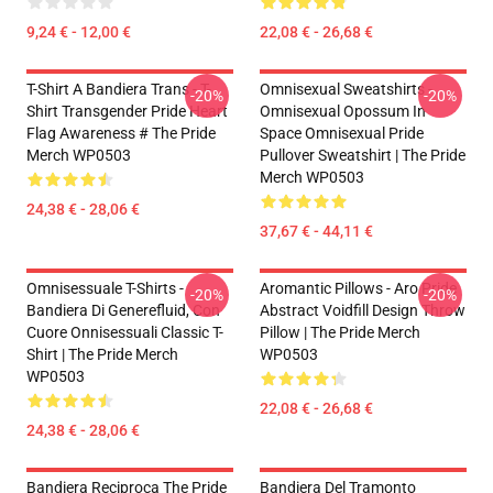
9,24 € - 12,00 €
22,08 € - 26,68 €
T-Shirt A Bandiera Trans - T-
Omnisexual Sweatshirts -
-20%
-20%
Shirt Transgender Pride Heart
Omnisexual Opossum In
Flag Awareness # The Pride
Space Omnisexual Pride
Merch WP0503
Pullover Sweatshirt | The Pride
Merch WP0503
24,38 € - 28,06 €
37,67 € - 44,11 €
Omnisessuale T-Shirts -
Aromantic Pillows - Aro Pride
-20%
-20%
Bandiera Di Generefluid, Con
Abstract Voidfill Design Throw
Cuore Onnisessuali Classic T-
Pillow | The Pride Merch
Shirt | The Pride Merch
WP0503
WP0503
22,08 € - 26,68 €
24,38 € - 28,06 €
Bandiera Reciproca The Pride
Bandiera Del Tramonto