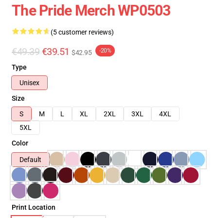
The Pride Merch WP0503
(5 customer reviews)
€49.39
€39.51
-20%
$42.95
Type
Unisex
Size
S
M
L
XL
2XL
3XL
4XL
5XL
Color
Default
Print Location