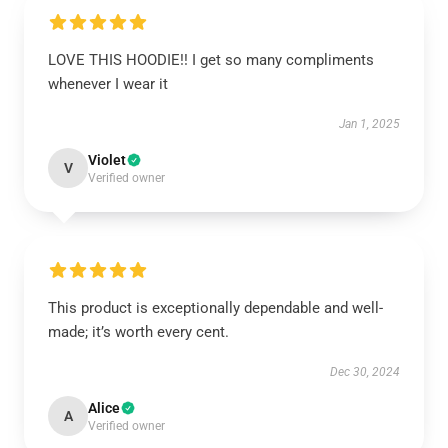
LOVE THIS HOODIE!! I get so many compliments
whenever I wear it
Jan 1, 2025
Violet
V
Verified owner
This product is exceptionally dependable and well-
made; it’s worth every cent.
Dec 30, 2024
Alice
A
Verified owner