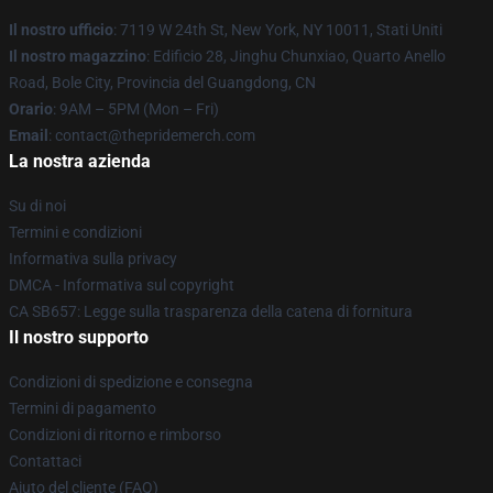
Il nostro ufficio
: 7119 W 24th St, New York, NY 10011, Stati Uniti
Il nostro magazzino
: Edificio 28, Jinghu Chunxiao, Quarto Anello
Road, Bole City, Provincia del Guangdong, CN
Orario
: 9AM – 5PM (Mon – Fri)
Email
: contact@thepridemerch.com
La nostra azienda
Su di noi
Termini e condizioni
Informativa sulla privacy
DMCA - Informativa sul copyright
CA SB657: Legge sulla trasparenza della catena di fornitura
Il nostro supporto
Condizioni di spedizione e consegna
Termini di pagamento
Condizioni di ritorno e rimborso
Contattaci
Aiuto del cliente (FAQ)