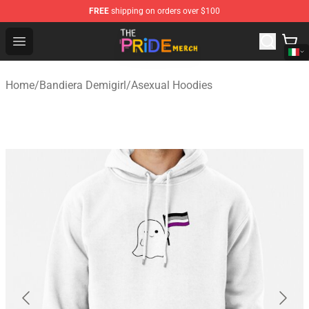
FREE
shipping on orders over $100
The Pride Shop - Official The Pride Merchandise Store
Open menu
Home
/
Bandiera Demigirl
/
Asexual Hoodies