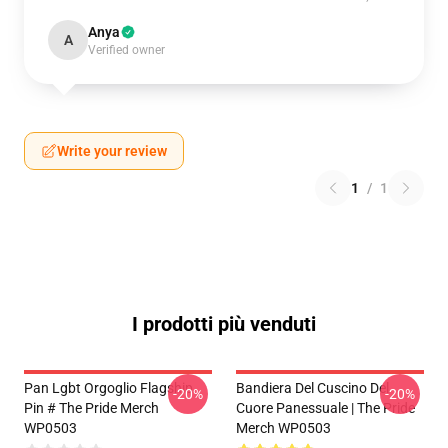
Anya
A
Verified owner
Write your review
1
/
1
I prodotti più venduti
Pan Lgbt Orgoglio Flagship
Bandiera Del Cuscino Del
-20%
-20%
Pin # The Pride Merch
Cuore Panessuale | The Pride
WP0503
Merch WP0503