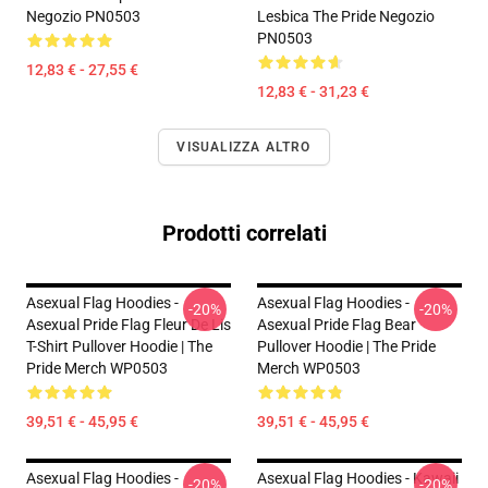
Negozio PN0503
Lesbica The Pride Negozio
PN0503
12,83 € - 27,55 €
12,83 € - 31,23 €
VISUALIZZA ALTRO
Prodotti correlati
Asexual Flag Hoodies -
Asexual Flag Hoodies -
-20%
-20%
Asexual Pride Flag Fleur De Lis
Asexual Pride Flag Bear
T-Shirt Pullover Hoodie | The
Pullover Hoodie | The Pride
Pride Merch WP0503
Merch WP0503
39,51 € - 45,95 €
39,51 € - 45,95 €
Asexual Flag Hoodies -
Asexual Flag Hoodies - Kawaii
-20%
-20%