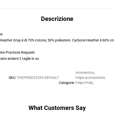
Descrizione
ne
. Heather Gray è di 70% cotone, 30% poliestere. Carbone Heather è 60% co
ire Practices Requisiti
iate andare 2 taglie in su
Aromantica
,
SKU
:
THEPRIDE32395-DEFAULT
Felpe aromantiche
,
Categorie
:
Felpe Pride
,
What Customers Say