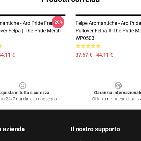
-20%
mantiche - Aro Pride French
Felpe Aromantiche - Aro Prid
over Felpa | The Pride Merch
Pullover Felpa # The Pride M
WP0503
44,11 €
37,67 € - 44,11 €
cquista in tutta sicurezza
Garanzia internazional
to 24/7 dai clic alla consegna
Offerto nel paese di utiliz
a azienda
Il nostro supporto