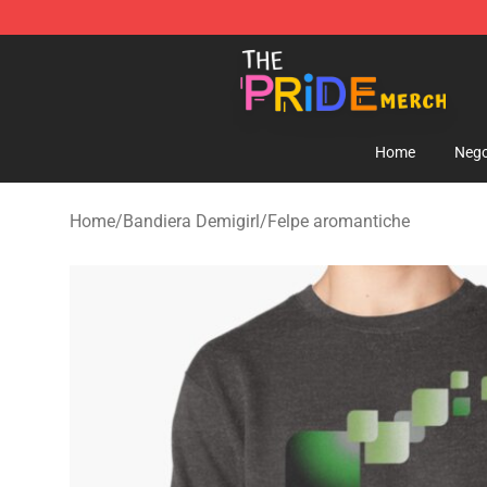
The Pride Shop - Official The Pride Merchandise Store
Home
Nego
Home
/
Bandiera Demigirl
/
Felpe aromantiche