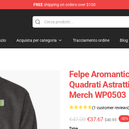
FREE
shipping on orders over $100
zio
Acquista per categoria
Tracciamento ordine
Blog
Felpe Aromantic
Quadrati Astratt
Merch WP0503
(1 customer reviews
€47.09
€37.67
-20%
$40.95
Type