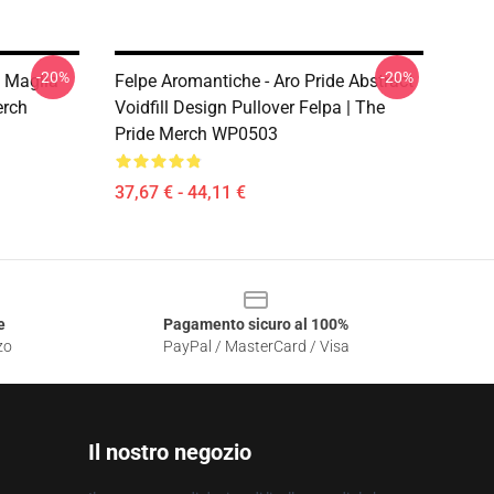
-20%
-20%
e Maglia
Felpe Aromantiche - Aro Pride Abstract
erch
Voidfill Design Pullover Felpa | The
Pride Merch WP0503
37,67 € - 44,11 €
e
Pagamento sicuro al 100%
zo
PayPal / MasterCard / Visa
Il nostro negozio