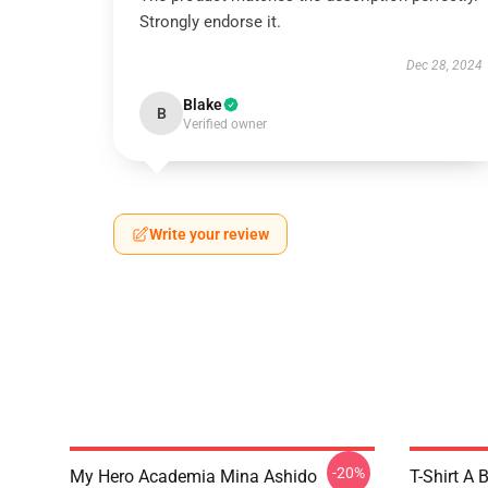
Strongly endorse it.
Dec 28, 2024
Blake
B
Verified owner
Write your review
-20%
My Hero Academia Mina Ashido
T-Shirt A 