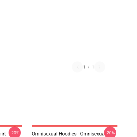
1
/
1
-20%
-20%
irt
Omnisexual Hoodies - Omnisexual