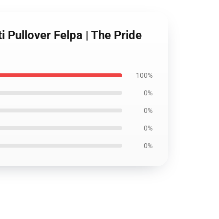
i Pullover Felpa | The Pride
100%
0%
0%
0%
0%