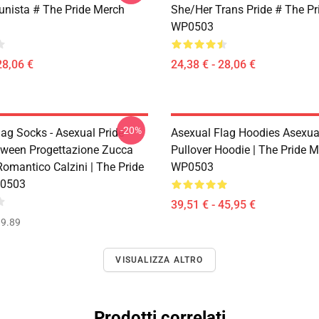
unista # The Pride Merch
She/Her Trans Pride # The P
WP0503
28,06 €
24,38 € - 28,06 €
-20%
lag Socks - Asexual Pride
Asexual Flag Hoodies Asexua
oween Progettazione Zucca
Pullover Hoodie | The Pride 
Romantico Calzini | The Pride
WP0503
0503
39,51 € - 45,95 €
9.89
VISUALIZZA ALTRO
Prodotti correlati