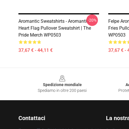
-20%
Aromantic Sweatshirts - Aromantic
Felpe Aro
Heart Flag Pullover Sweatshirt | The
Fries Pull
Pride Merch WP0503
WP0503
37,67 € - 44,11 €
37,67 € - 
Footer
Spedizione mondiale
A
Spediamo in oltre 200 paesi
Protet
Contattaci
La nostr