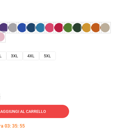
L
3XL
4XL
5XL
e
AGGIUNGI AL CARRELLO
tra
03
:
35
:
54