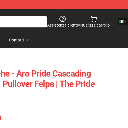
Assistenza clienti
Visualizza carrello
Contatti
he - Aro Pride Cascading
i Pullover Felpa | The Pride
)