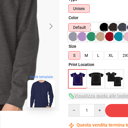
Unisex
Color
Default
Size
S
M
L
XL
2X
Print Location
blank template
Visualizza guida alle tagli
Quantity
Questa vendita termina 