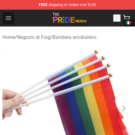
FREE
shipping on orders over $100
The Pride Shop - Official The Pride Merchandise Store
Open menu
Home
/
Negozio di Flag
/
Bandiera arcobaleno