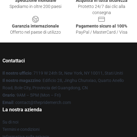
Spedizione mondiale
Acquista in tutta sicurezza
Spediamo in oltre 200 paesi
Protetto 24/7 dai clic alla
consegna
Garanzia internazionale
Pagamento sicuro al 100%
Offerto nel paese di utilizzo
PayPal / MasterCard / Visa
Contattaci
Il nostro ufficio
: 7119 W 24th St, New York, NY 10011, Stati Uniti
Il nostro magazzino
: Edificio 28, Jinghu Chunxiao, Quarto Anello
Road, Bole City, Provincia del Guangdong, CN
Orario
: 9AM – 5PM (Mon – Fri)
Email
: contact@thepridemerch.com
La nostra azienda
Su di noi
Termini e condizioni
Informativa sulla privacy