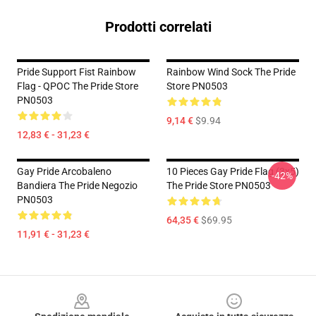
Prodotti correlati
Pride Support Fist Rainbow
Rainbow Wind Sock The Pride
Flag - QPOC The Pride Store
Store PN0503
PN0503
9,14 €
$9.94
12,83 € - 31,23 €
Gay Pride Arcobaleno
10 Pieces Gay Pride Flag (3x5)
-42%
Bandiera The Pride Negozio
The Pride Store PN0503
PN0503
64,35 €
$69.95
11,91 € - 31,23 €
Footer