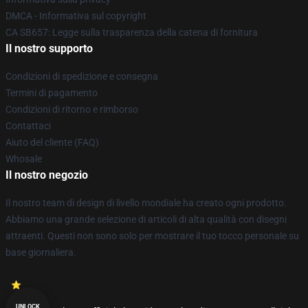
DMCA - Informativa sul copyright
CA SB657: Legge sulla trasparenza della catena di fornitura
Il nostro supporto
Condizioni di spedizione e consegna
Termini di pagamento
Condizioni di ritorno e rimborso
Contattaci
Aiuto del cliente (FAQ)
Whosale
Il nostro negozio
Il nostro team di design di livello mondiale ha creato ogni prodotto.
Abbiamo una grande selezione di articoli di alta qualità con disegni
attraenti. Questi non sono solo per mostrare il tuo tocco personale su
base giornaliera.
UNLOCK