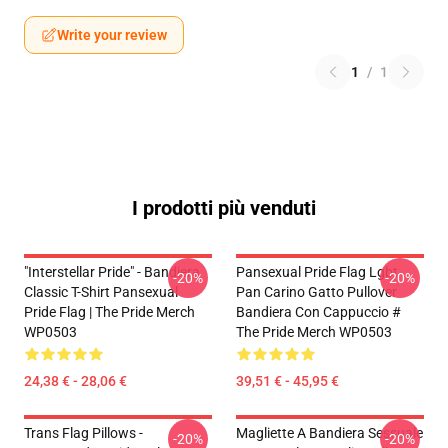
Write your review
1
/
1
I prodotti più venduti
"Interstellar Pride" - Bandiera
Pansexual Pride Flag Lgbt
-20%
-20%
Classic T-Shirt Pansexual
Pan Carino Gatto Pullover
Pride Flag | The Pride Merch
Bandiera Con Cappuccio #
WP0503
The Pride Merch WP0503
24,38 € - 28,06 €
39,51 € - 45,95 €
Trans Flag Pillows -
Magliette A Bandiera Sessuale
-20%
-20%