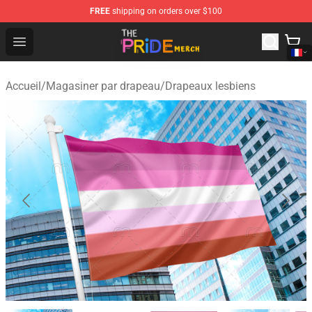
FREE
shipping on orders over $100
The Pride Shop - Official The Pride Merchandise Store
Open menu
Accueil
/
Magasiner par drapeau
/
Drapeaux lesbiens