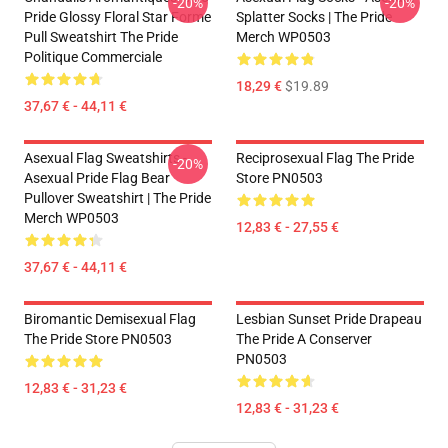
-20%
-20%
Pride Glossy Floral Star Forme
Splatter Socks | The Pride
Pull Sweatshirt The Pride
Merch WP0503
Politique Commerciale
18,29 €
$19.89
37,67 € - 44,11 €
Asexual Flag Sweatshirts -
Reciprosexual Flag The Pride
-20%
Asexual Pride Flag Bear
Store PN0503
Pullover Sweatshirt | The Pride
Merch WP0503
12,83 € - 27,55 €
37,67 € - 44,11 €
Biromantic Demisexual Flag
Lesbian Sunset Pride Drapeau
The Pride Store PN0503
The Pride A Conserver
PN0503
12,83 € - 31,23 €
12,83 € - 31,23 €