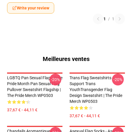
Write your review
1
/
1
Meilleures ventes
LGBTQ Pan Sexual Flag - June
Trans Flag Sweatshirts -
-20%
-20%
Pride Month Pan Sexual Flag
Support Trans
Pullover Sweatshirt Flagship |
YouthTransgender Flag
The Pride Merch WP0503
Design Sweatshirt | The Pride
Merch WP0503
37,67 € - 44,11 €
37,67 € - 44,11 €
Chandails Aromantiques - Aro
Asexual Flag Socks - Asexual