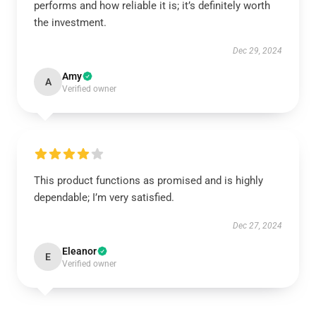
performs and how reliable it is; it’s definitely worth
the investment.
Dec 29, 2024
Amy
A
Verified owner
This product functions as promised and is highly
dependable; I’m very satisfied.
Dec 27, 2024
Eleanor
E
Verified owner