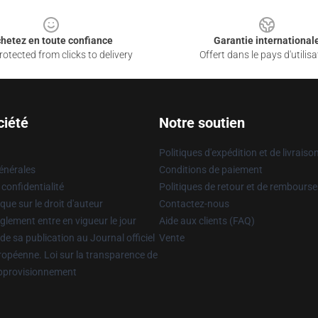
hetez en toute confiance
Garantie international
otected from clicks to delivery
Offert dans le pays d'utilisa
ciété
Notre soutien
Politiques d'expédition et de livraiso
énérales
Conditions de paiement
 confidentialité
Politiques de retour et de rembours
que sur le droit d'auteur
Contactez-nous
glement entre en vigueur le jour
Aide aux clients (FAQ)
 de sa publication au Journal officiel
Vente
uropéenne. Loi sur la transparence de
approvisionnement