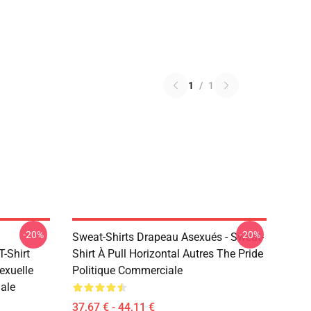
1
/
1
-20%
-20%
Sweat-Shirts Drapeau Asexués - Sweat-
-Shirt
Shirt À Pull Horizontal Autres The Pride
exuelle
Politique Commerciale
ale
37,67 € - 44,11 €