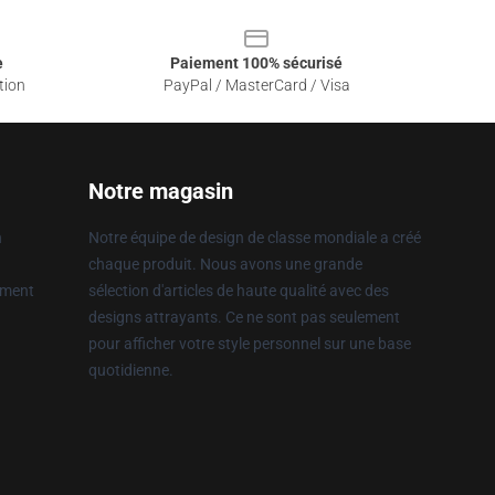
e
Paiement 100% sécurisé
tion
PayPal / MasterCard / Visa
Notre magasin
n
Notre équipe de design de classe mondiale a créé
chaque produit. Nous avons une grande
ement
sélection d'articles de haute qualité avec des
designs attrayants. Ce ne sont pas seulement
pour afficher votre style personnel sur une base
quotidienne.