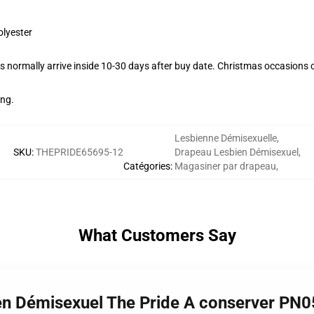
olyester
 normally arrive inside 10-30 days after buy date. Christmas occasions co
ing.
Lesbienne Démisexuelle
,
SKU
:
THEPRIDE65695-12
Drapeau Lesbien Démisexuel
,
Catégories
:
Magasiner par drapeau
,
What Customers Say
ien Démisexuel The Pride A conserver PN