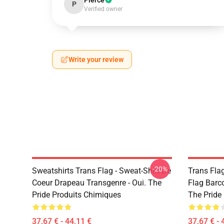
Pierce
P
Verified owner
Write your review
-20%
Sweatshirts Trans Flag - Sweat-Shirt De
Trans Flag
Coeur Drapeau Transgenre - Oui. The
Flag Barc
Pride Produits Chimiques
The Pride
37,67 € - 44,11 €
37,67 € - 