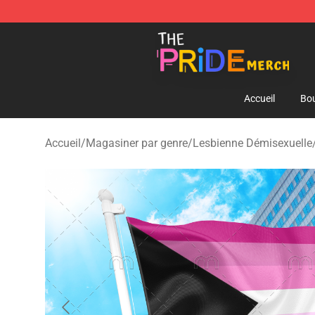
The Pride Shop - Official The Pride Merchandise Store
Accueil
Bou
Accueil
/
Magasiner par genre
/
Lesbienne Démisexuelle