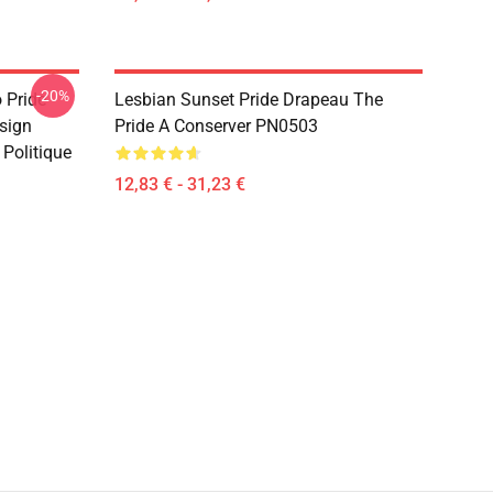
-20%
 Pride
Lesbian Sunset Pride Drapeau The
sign
Pride A Conserver PN0503
 Politique
12,83 € - 31,23 €