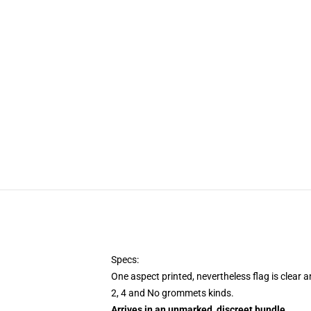
Specs:
One aspect printed, nevertheless flag is clear 
2, 4 and No grommets kinds.
Arrives in an unmarked, discreet bundle
.