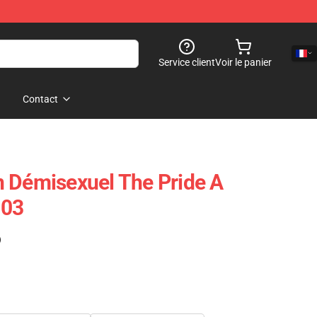
Service client
Voir le panier
Contact
 Démisexuel The Pride A
503
)