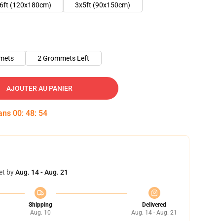
6ft (120x180cm)
3x5ft (90x150cm)
mets
2 Grommets Left
AJOUTER AU PANIER
dans
00
:
48
:
53
et by
Aug. 14 - Aug. 21
Shipping
Delivered
Aug. 10
Aug. 14 - Aug. 21