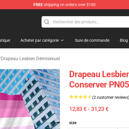
FREE
shipping on orders over $100
tique
Acheter par catégorie
Suivi de commande
Blog
/
Drapeau Lesbien Démisexuel
Drapeau Lesbien
Conserver PN0
(2 customer reviews
12,83 € - 31,23 €
size