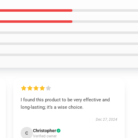
I found this product to be very effective and
long-lasting; it’s a wise choice.
Dec 27, 2024
Christopher
C
Verified owner