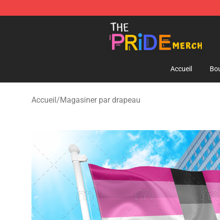
The Pride Shop - Official The Pride Merchandise Store
Accueil
Bou
Accueil
/
Magasiner par drapeau