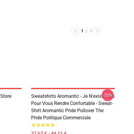
1
/
1
-20%
 Store
Sweatshirts Aromantic - Je N'existe Pas
Pour Vous Rendre Confortable - Sweat-
Shirt Aromantic Pride Pullover The
Pride Politique Commerciale
37,67 € - 44,11 €