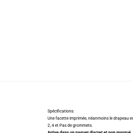
Spécifications:
Une facette imprimée, néanmoins le drapeau est c
2, 4 et Pas de grommets.
Arrive dans un paquet discret et non marqué
.