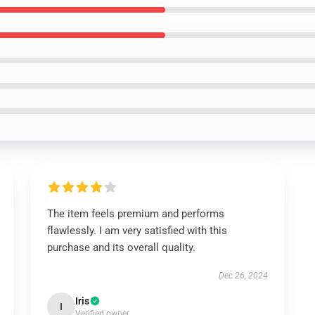
The item feels premium and performs
flawlessly. I am very satisfied with this
purchase and its overall quality.
Dec 26, 2024
Iris
I
Verified owner