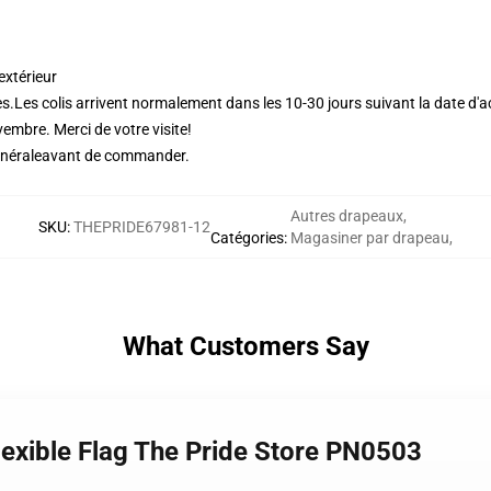
extérieur
s.
Les colis arrivent normalement dans les 10-30 jours suivant la date d'
vembre. Merci de votre visite!
énérale
avant de commander.
Autres drapeaux
,
SKU
:
THEPRIDE67981-12
Catégories
:
Magasiner par drapeau
,
What Customers Say
exible Flag The Pride Store PN0503