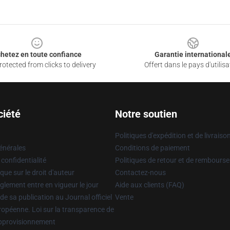
hetez en toute confiance
Garantie international
otected from clicks to delivery
Offert dans le pays d'utilisa
ciété
Notre soutien
Politiques d'expédition et de livraiso
énérales
Conditions de paiement
 confidentialité
Politiques de retour et de rembours
que sur le droit d'auteur
Contactez-nous
glement entre en vigueur le jour
Aide aux clients (FAQ)
 de sa publication au Journal officiel
Vente
uropéenne. Loi sur la transparence de
approvisionnement