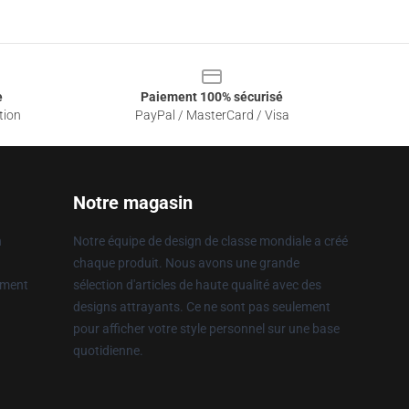
e
Paiement 100% sécurisé
tion
PayPal / MasterCard / Visa
Notre magasin
n
Notre équipe de design de classe mondiale a créé
chaque produit. Nous avons une grande
ement
sélection d'articles de haute qualité avec des
designs attrayants. Ce ne sont pas seulement
pour afficher votre style personnel sur une base
quotidienne.