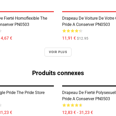
e Fierté Homoflexible The
Drapeau De Voiture De Votre
onserver PN0503
Pride A Conserver PN0503
14,67 €
11,91 €
$12.95
VOIR PLUS
Produits connexes
gle Pride The Pride Store
Drapeau De Fierté Polysexuel
Pride A Conserver PN0503
31,23 €
12,83 € - 31,23 €