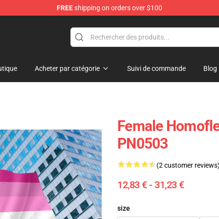
FREE
shipping on orders over $100
tique
Acheter par catégorie
Suivi de commande
Blog
Female Homoflex
PN0503
(2 customer reviews
12,83 € - 31,23 €
size