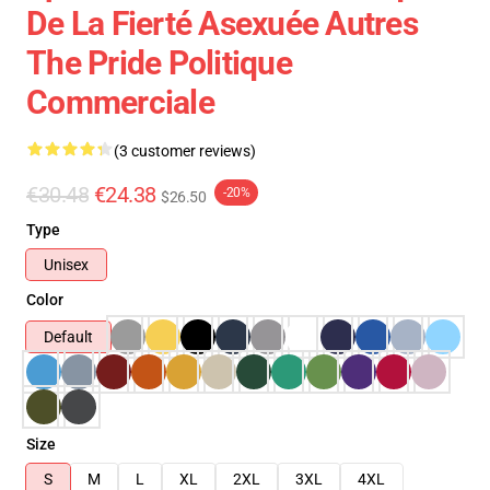
De La Fierté Asexuée Autres
The Pride Politique
Commerciale
(3 customer reviews)
€30.48
€24.38
-20%
$26.50
Type
Unisex
Color
Default
Size
S
M
L
XL
2XL
3XL
4XL