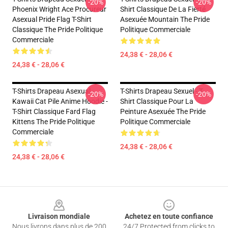
-20%
-20%
Phoenix Wright Ace Procureur
Shirt Classique De La Fierté
Asexual Pride Flag T-Shirt
Asexuée Mountain The Pride
Classique The Pride Politique
Politique Commerciale
Commerciale
24,38 € - 28,06 €
24,38 € - 28,06 €
T-Shirts Drapeau Asexual -
T-Shirts Drapeau Sexuel - T-
-20%
-20%
Kawaii Cat Pile Anime Hoodie -
Shirt Classique Pour La
T-Shirt Classique Fard Flag
Peinture Asexuée The Pride
Kittens The Pride Politique
Politique Commerciale
Commerciale
24,38 € - 28,06 €
24,38 € - 28,06 €
Footer
Livraison mondiale
Achetez en toute confiance
Nous livrons dans plus de 200
24/7 Protected from clicks to