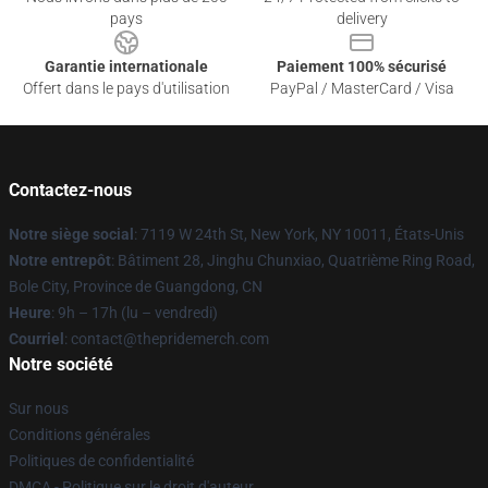
pays
delivery
Garantie internationale
Paiement 100% sécurisé
Offert dans le pays d'utilisation
PayPal / MasterCard / Visa
Contactez-nous
Notre siège social
: 7119 W 24th St, New York, NY 10011, États-Unis
Notre entrepôt
: Bâtiment 28, Jinghu Chunxiao, Quatrième Ring Road,
Bole City, Province de Guangdong, CN
Heure
: 9h – 17h (lu – vendredi)
Courriel
: contact@thepridemerch.com
Notre société
Sur nous
Conditions générales
Politiques de confidentialité
DMCA - Politique sur le droit d'auteur