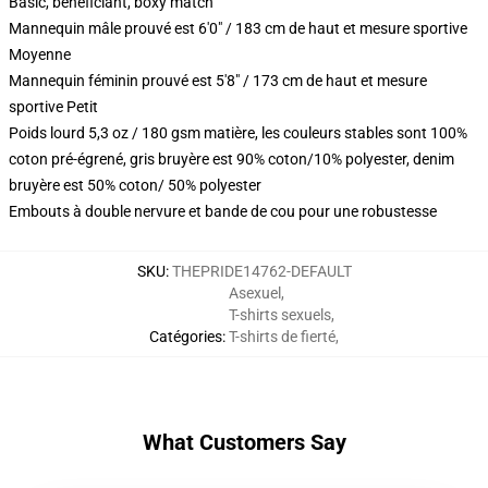
Basic, beneficiant, boxy match
Mannequin mâle prouvé est 6'0" / 183 cm de haut et mesure sportive
Moyenne
Mannequin féminin prouvé est 5'8" / 173 cm de haut et mesure
sportive Petit
Poids lourd 5,3 oz / 180 gsm matière, les couleurs stables sont 100%
coton pré-égrené, gris bruyère est 90% coton/10% polyester, denim
bruyère est 50% coton/ 50% polyester
Embouts à double nervure et bande de cou pour une robustesse
SKU
:
THEPRIDE14762-DEFAULT
Asexuel
,
T-shirts sexuels
,
Catégories
:
T-shirts de fierté
,
What Customers Say