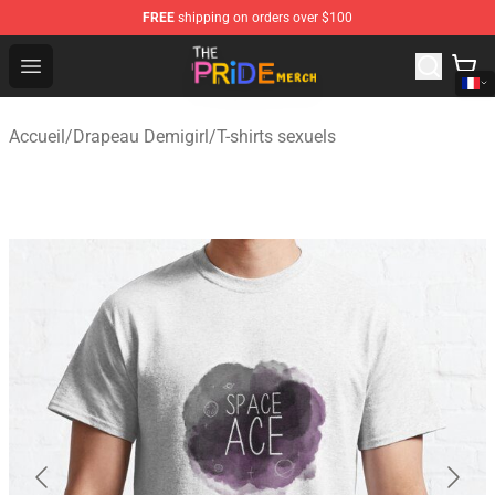
FREE
shipping on orders over $100
The Pride Shop - Official The Pride Merchandise Store
Open menu
Accueil
/
Drapeau Demigirl
/
T-shirts sexuels