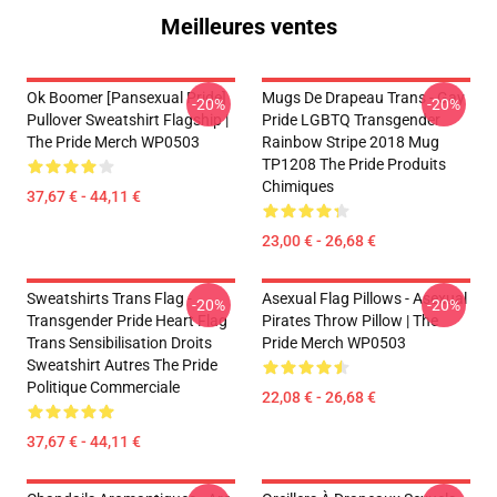
Meilleures ventes
Ok Boomer [Pansexual Pride]
Mugs De Drapeau Trans - Gay
-20%
-20%
Pullover Sweatshirt Flagship |
Pride LGBTQ Transgender
The Pride Merch WP0503
Rainbow Stripe 2018 Mug
TP1208 The Pride Produits
Chimiques
37,67 € - 44,11 €
23,00 € - 26,68 €
Sweatshirts Trans Flag -
Asexual Flag Pillows - Asexual
-20%
-20%
Transgender Pride Heart Flag
Pirates Throw Pillow | The
Trans Sensibilisation Droits
Pride Merch WP0503
Sweatshirt Autres The Pride
Politique Commerciale
22,08 € - 26,68 €
37,67 € - 44,11 €