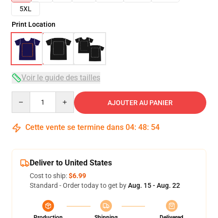
5XL
Print Location
Voir le guide des tailles
Quantity
AJOUTER AU PANIER
Cette vente se termine dans
04
:
48
:
53
Deliver to United States
Cost to ship:
$6.99
Standard - Order today to get by
Aug. 15 - Aug. 22
Production
Shipping
Delivered