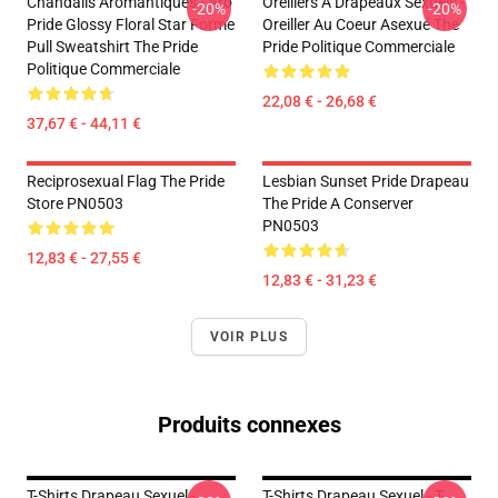
Chandails Aromantiques - Aro
Oreillers À Drapeaux Sexuels -
-20%
-20%
Pride Glossy Floral Star Forme
Oreiller Au Coeur Asexué The
Pull Sweatshirt The Pride
Pride Politique Commerciale
Politique Commerciale
22,08 € - 26,68 €
37,67 € - 44,11 €
Reciprosexual Flag The Pride
Lesbian Sunset Pride Drapeau
Store PN0503
The Pride A Conserver
PN0503
12,83 € - 27,55 €
12,83 € - 31,23 €
VOIR PLUS
Produits connexes
T-Shirts Drapeau Sexuel -
T-Shirts Drapeau Sexuel - T-