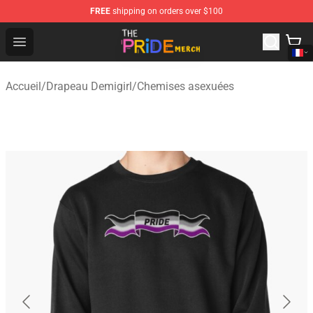
FREE
shipping on orders over $100
The Pride Shop - Official The Pride Merchandise Store
Open menu
Accueil
/
Drapeau Demigirl
/
Chemises asexuées