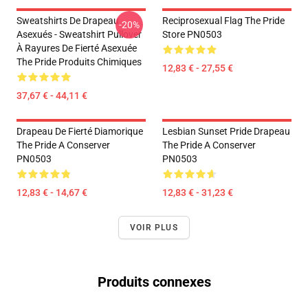
Sweatshirts De Drapeau
Reciprosexual Flag The Pride
-20%
Asexués - Sweatshirt Pullover
Store PN0503
À Rayures De Fierté Asexuée
The Pride Produits Chimiques
12,83 € - 27,55 €
37,67 € - 44,11 €
Drapeau De Fierté Diamorique
Lesbian Sunset Pride Drapeau
The Pride A Conserver
The Pride A Conserver
PN0503
PN0503
12,83 € - 14,67 €
12,83 € - 31,23 €
VOIR PLUS
Produits connexes