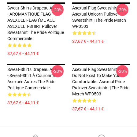
Sweat-Shirts Drapeau Asexué
Asexual Flag Sweatshirts -
-20%
-20%
- AROMANTIQUE FLAG
Asexual Unicorn Pullover
ASEXUEL FLAG I'ME ACE
Sweatshirt | The Pride Merch
ASEXUEL T-SHIRT Pullover
WP0503
Sweatshirt The Pride Politique
Commerciale
37,67 € - 44,11 €
37,67 € - 44,11 €
Sweat-Shirts Drapeau Asexué
Asexual Flag Sweatshirts - I
-20%
-20%
- Sweat-Shirt À Couronne
Do Not Exist To Make You
Asexuée Autres The Pride
Comfortable - Asexual Pride
Politique Commerciale
Pullover Sweatshirt | The Pride
Merch WP0503
37,67 € - 44,11 €
37,67 € - 44,11 €
Footer