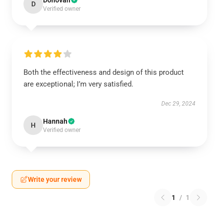
Donovan
D
Verified owner
Both the effectiveness and design of this product
are exceptional; I’m very satisfied.
Dec 29, 2024
Hannah
H
Verified owner
Write your review
1
/
1