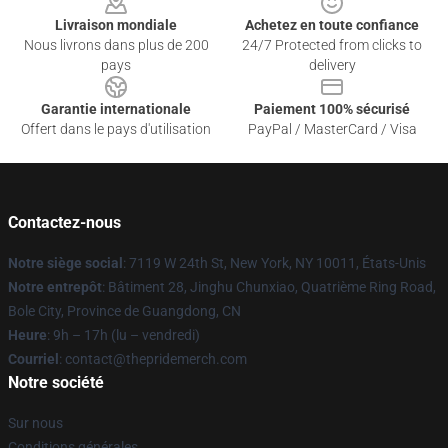
Livraison mondiale
Achetez en toute confiance
Nous livrons dans plus de 200
24/7 Protected from clicks to
pays
delivery
Garantie internationale
Paiement 100% sécurisé
Offert dans le pays d'utilisation
PayPal / MasterCard / Visa
Contactez-nous
Notre siège social
: 7119 W 24th St, New York, NY 10011, États-Unis
Notre entrepôt
: Bâtiment 28, Jinghu Chunxiao, Quatrième Ring Road,
Bole City, Province de Guangdong, CN
Heure
: 9h – 17h (lu – vendredi)
Courriel
: contact@thepridemerch.com
Notre société
Sur nous
Conditions générales