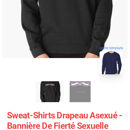
blank template
Sweat-Shirts Drapeau Asexué -
Bannière De Fierté Sexuelle