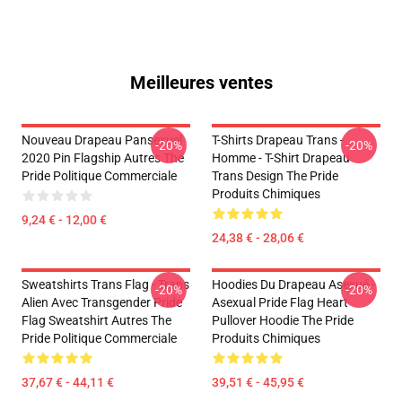
Meilleures ventes
Nouveau Drapeau Pansexuel
T-Shirts Drapeau Trans -
-20%
-20%
2020 Pin Flagship Autres The
Homme - T-Shirt Drapeau
Pride Politique Commerciale
Trans Design The Pride
Produits Chimiques
9,24 € - 12,00 €
24,38 € - 28,06 €
Sweatshirts Trans Flag - Trans
Hoodies Du Drapeau Asexué -
-20%
-20%
Alien Avec Transgender Pride
Asexual Pride Flag Heart
Flag Sweatshirt Autres The
Pullover Hoodie The Pride
Pride Politique Commerciale
Produits Chimiques
37,67 € - 44,11 €
39,51 € - 45,95 €