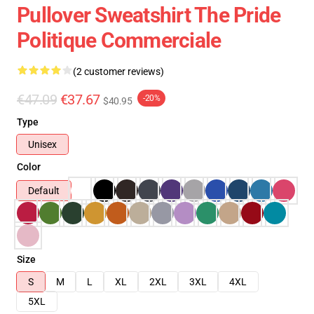
Pullover Sweatshirt The Pride
Politique Commerciale
(2 customer reviews)
€47.09
€37.67
-20%
$40.95
Type
Unisex
Color
Default
Size
S
M
L
XL
2XL
3XL
4XL
5XL