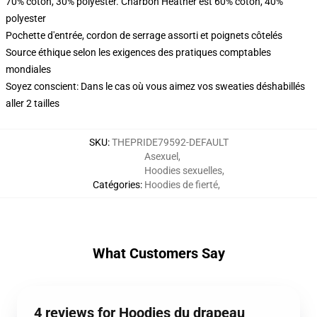
70% coton, 30% polyester. Charbon Heather est 60% coton, 40%
polyester
Pochette d'entrée, cordon de serrage assorti et poignets côtelés
Source éthique selon les exigences des pratiques comptables
mondiales
Soyez conscient: Dans le cas où vous aimez vos sweaties déshabillés
aller 2 tailles
SKU
:
THEPRIDE79592-DEFAULT
Asexuel
,
Hoodies sexuelles
,
Catégories
:
Hoodies de fierté
,
What Customers Say
4 reviews for Hoodies du drapeau