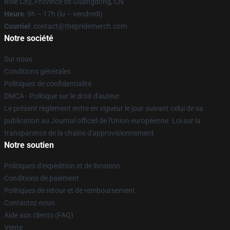
Bole City, Province de Guangdong, CN
Heure
: 9h – 17h (lu – vendredi)
Courriel
: contact@thepridemerch.com
Notre société
Sur nous
Conditions générales
Politiques de confidentialité
DMCA - Politique sur le droit d'auteur
Le présent règlement entre en vigueur le jour suivant celui de sa
publication au Journal officiel de l'Union européenne. Loi sur la
transparence de la chaîne d'approvisionnement
Notre soutien
Politiques d'expédition et de livraison
Conditions de paiement
Politiques de retour et de remboursement
Contactez-nous
Aide aux clients (FAQ)
Vente