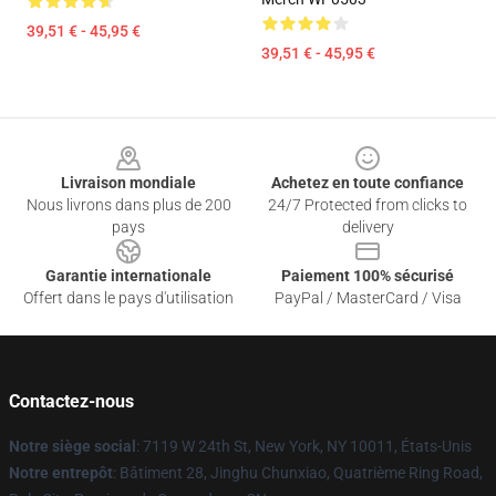
39,51 € - 45,95 €
39,51 € - 45,95 €
Footer
Livraison mondiale
Achetez en toute confiance
Nous livrons dans plus de 200
24/7 Protected from clicks to
pays
delivery
Garantie internationale
Paiement 100% sécurisé
Offert dans le pays d'utilisation
PayPal / MasterCard / Visa
Contactez-nous
Notre siège social
: 7119 W 24th St, New York, NY 10011, États-Unis
Notre entrepôt
: Bâtiment 28, Jinghu Chunxiao, Quatrième Ring Road,