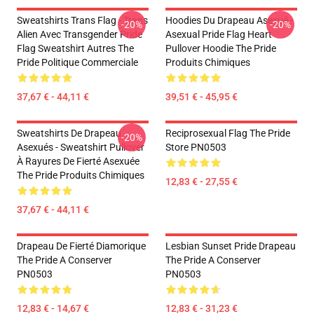
Sweatshirts Trans Flag - Trans
Hoodies Du Drapeau Asexué -
-20%
-20%
Alien Avec Transgender Pride
Asexual Pride Flag Heart
Flag Sweatshirt Autres The
Pullover Hoodie The Pride
Pride Politique Commerciale
Produits Chimiques
37,67 € - 44,11 €
39,51 € - 45,95 €
Sweatshirts De Drapeau
Reciprosexual Flag The Pride
-20%
Asexués - Sweatshirt Pullover
Store PN0503
À Rayures De Fierté Asexuée
The Pride Produits Chimiques
12,83 € - 27,55 €
37,67 € - 44,11 €
Drapeau De Fierté Diamorique
Lesbian Sunset Pride Drapeau
The Pride A Conserver
The Pride A Conserver
PN0503
PN0503
12,83 € - 14,67 €
12,83 € - 31,23 €