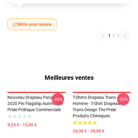
Write your review
1
/
1
Meilleures ventes
Nouveau Drapeau Pansexuel
T-Shirts Drapeau Trans -
-20%
-20%
2020 Pin Flagship Autres The
Homme - T-Shirt Drapeau
Pride Politique Commerciale
Trans Design The Pride
Produits Chimiques
9,24 € - 12,00 €
24,38 € - 28,06 €