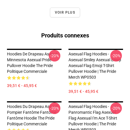
VOIR PLUS
Produits connexes
Hoodies De Drapeau Asexué -
Asexual Flag Hoodies -
-20%
-20%
Minnesota Asexual Pride
Asexual Smiley Asexual Emoji
Pullover Hoodie The Pride
Asexual Flag Emoji T-Shirt
Politique Commerciale
Pullover Hoodie | The Pride
Merch WP0503
39,51 € - 45,95 €
39,51 € - 45,95 €
Hoodies Du Drapeau Asexué -
Asexual Flag Hoodies -
-20%
-20%
Pompier Fantôme Fantôme
Panromantic Flag Asexual
Fantôme Hoodie The Pride
Flag Asexual I'm Ace T-Shirt
Politique Commerciale
Pullover Hoodie | The Pride
Merch WP0503