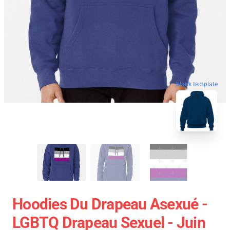
blank template
Hoodies Du Drapeau Asexué -
LGBTQ Drapeau Sexuel - Juin