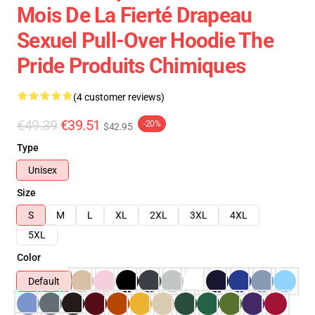
Mois De La Fierté Drapeau
Sexuel Pull-Over Hoodie The
Pride Produits Chimiques
(4 customer reviews)
€49.39
€39.51
-20%
$42.95
Type
Unisex
Size
S
M
L
XL
2XL
3XL
4XL
5XL
Color
Default