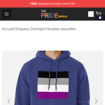
FREE
shipping on orders over $100
The Pride Shop - Official The Pride Merchandise Store
Open menu
Accueil
/
Drapeau Demigirl
/
Hoodies sexuelles