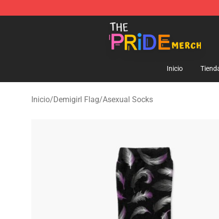
The Pride Shop - Official The Pride Merchandise Store
Inicio
Tiend
Inicio
/
Demigirl Flag
/
Asexual Socks