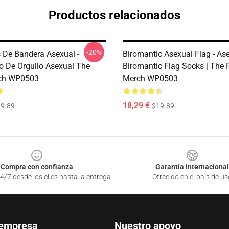
Productos relacionados
-20%
s De Bandera Asexual -
Biromantic Asexual Flag - As
o De Orgullo Asexual The
Biromantic Flag Socks | The 
rch WP0503
Merch WP0503
18,29 €
9.89
$19.89
Compra con confianza
Garantía internacional
4/7 desde los clics hasta la entrega
Ofrecido en el país de us
 empresa
Nuestro apoyo