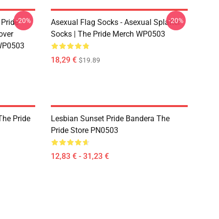
-20%
-20%
 Pride
Asexual Flag Socks - Asexual Splatter
over
Socks | The Pride Merch WP0503
 WP0503
18,29 €
$19.89
The Pride
Lesbian Sunset Pride Bandera The
Pride Store PN0503
12,83 € - 31,23 €