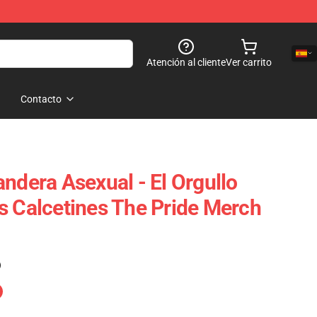
Atención al cliente
Ver carrito
Contacto
ndera Asexual - El Orgullo
s Calcetines The Pride Merch
)