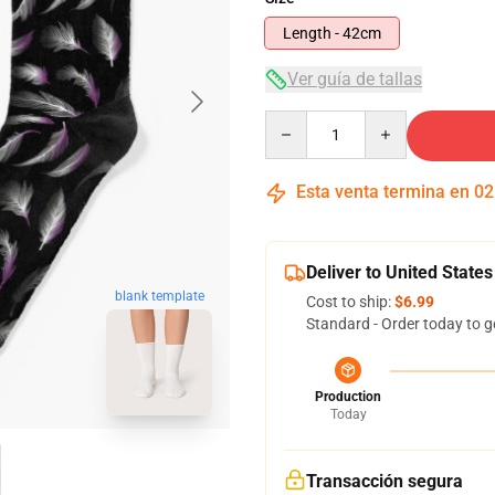
Length - 42cm
Ver guía de tallas
Quantity
Esta venta termina en
02
Deliver to United States
blank template
Cost to ship:
$6.99
Standard - Order today to g
Production
Today
Transacción segura