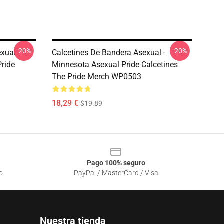
-20%
-20%
exual
Calcetines De Bandera Asexual -
Pride
Minnesota Asexual Pride Calcetines
The Pride Merch WP0503
18,29 €
$19.89
Pago 100% seguro
o
PayPal / MasterCard / Visa
Nuestra tienda