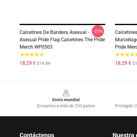
-20%
Calcetines De Bandera Asexual -
Calcetine
Asexual Pride Flag Calcetines The Pride
Murciélag
Merch WP0503
Pride Me
18,29 €
18,29 €
$19.89
$1
Footer
Envío mundial
Enviamos a más de 200 países
Protegido 2
Contáctenos
Nuestra