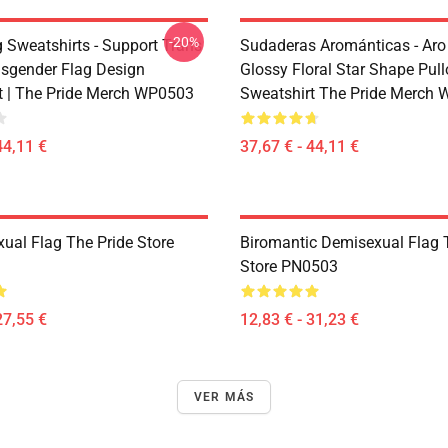
-20%
g Sweatshirts - Support Trans
Sudaderas Arománticas - Aro
sgender Flag Design
Glossy Floral Star Shape Pull
t | The Pride Merch WP0503
Sweatshirt The Pride Merch
44,11 €
37,67 € - 44,11 €
xual Flag The Pride Store
Biromantic Demisexual Flag 
Store PN0503
27,55 €
12,83 € - 31,23 €
VER MÁS