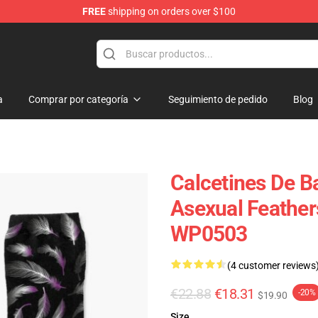
FREE
shipping on orders over $100
a
Comprar por categoría
Seguimiento de pedido
Blog
Calcetines De Ba
Asexual Feather
WP0503
(4 customer reviews
€22.88
€18.31
-20%
$19.90
Size