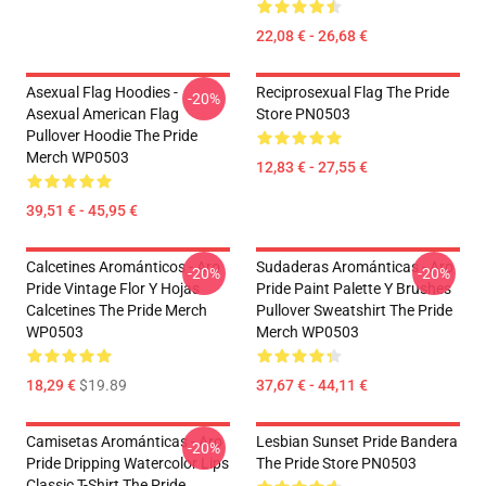
22,08 € - 26,68 €
Asexual Flag Hoodies -
Reciprosexual Flag The Pride
-20%
Asexual American Flag
Store PN0503
Pullover Hoodie The Pride
Merch WP0503
12,83 € - 27,55 €
39,51 € - 45,95 €
Calcetines Arománticos - Aro
Sudaderas Arománticas - Aro
-20%
-20%
Pride Vintage Flor Y Hojas
Pride Paint Palette Y Brushes
Calcetines The Pride Merch
Pullover Sweatshirt The Pride
WP0503
Merch WP0503
18,29 €
$19.89
37,67 € - 44,11 €
Camisetas Arománticas - Aro
Lesbian Sunset Pride Bandera
-20%
Pride Dripping Watercolor Lips
The Pride Store PN0503
Classic T-Shirt The Pride