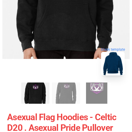
blank template
Asexual Flag Hoodies - Celtic
D20 . Asexual Pride Pullover