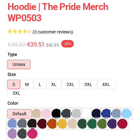
Hoodie | The Pride Merch
WP0503
(3 customer reviews)
€49.39
€39.51
-20%
$42.95
Type
Unisex
Size
S
M
L
XL
2XL
3XL
4XL
5XL
Color
Default