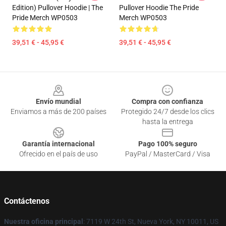
Edition) Pullover Hoodie | The
Pullover Hoodie The Pride
Pride Merch WP0503
Merch WP0503
39,51 € - 45,95 €
39,51 € - 45,95 €
Footer
Envío mundial
Compra con confianza
Enviamos a más de 200 países
Protegido 24/7 desde los clics
hasta la entrega
Garantía internacional
Pago 100% seguro
Ofrecido en el país de uso
PayPal / MasterCard / Visa
Contáctenos
Nuestra oficina principal
: 7119 W 24th St, Nueva York, NY 10011, US