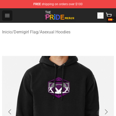
FREE
shipping on orders over $100
The Pride Shop - Official The Pride Merchandise Store
Open menu
Inicio
/
Demigirl Flag
/
Asexual Hoodies