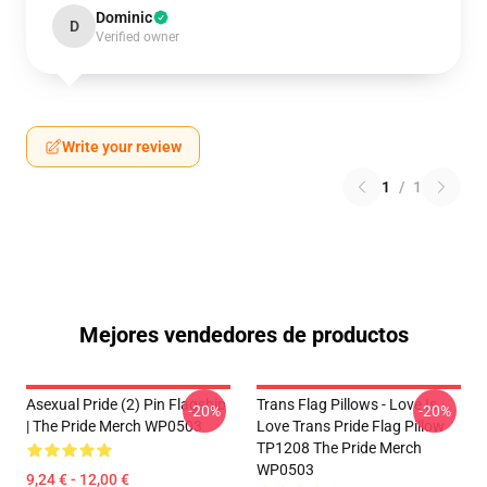
Dominic
D
Verified owner
Write your review
1
/
1
Mejores vendedores de productos
Asexual Pride (2) Pin Flagship
Trans Flag Pillows - Love Is
-20%
-20%
| The Pride Merch WP0503
Love Trans Pride Flag Pillow
TP1208 The Pride Merch
WP0503
9,24 € - 12,00 €