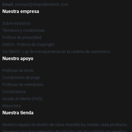
Email
: contact@thepridemerch.com
Nuestra empresa
Sobre nosotros
Términos y condiciones
Política de privacidad
DMCA - Política de Copyright
CA SB657: Ley de transparencia en la cadena de suministro
Nuestro apoyo
Políticas de envío
Condiciones de pago
Políticas de reembolso
Contáctenos
Ayuda al cliente (FAQ)
Mayorista
Nuestra tienda
Nuestro equipo de diseño de clase mundial ha creado cada producto.
Tenemos una gran selección de artículos de alta calidad con diseños