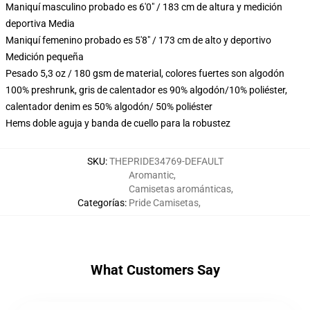
Maniquí masculino probado es 6'0" / 183 cm de altura y medición
deportiva Media
Maniquí femenino probado es 5'8" / 173 cm de alto y deportivo
Medición pequeña
Pesado 5,3 oz / 180 gsm de material, colores fuertes son algodón
100% preshrunk, gris de calentador es 90% algodón/10% poliéster,
calentador denim es 50% algodón/ 50% poliéster
Hems doble aguja y banda de cuello para la robustez
SKU
:
THEPRIDE34769-DEFAULT
Aromantic
,
Camisetas arománticas
,
Categorías
:
Pride Camisetas
,
What Customers Say