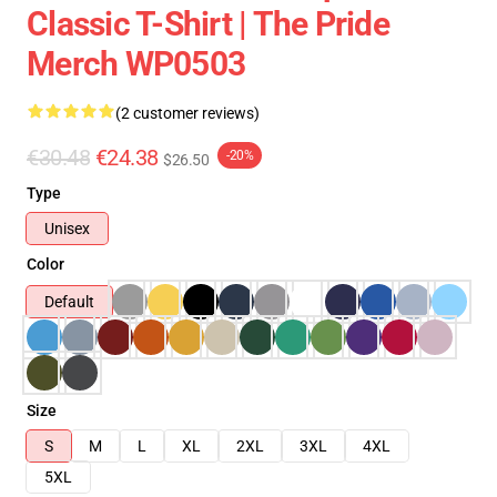
Classic T-Shirt | The Pride
Merch WP0503
(2 customer reviews)
€30.48
€24.38
-20%
$26.50
Type
Unisex
Color
Default
Size
S
M
L
XL
2XL
3XL
4XL
5XL