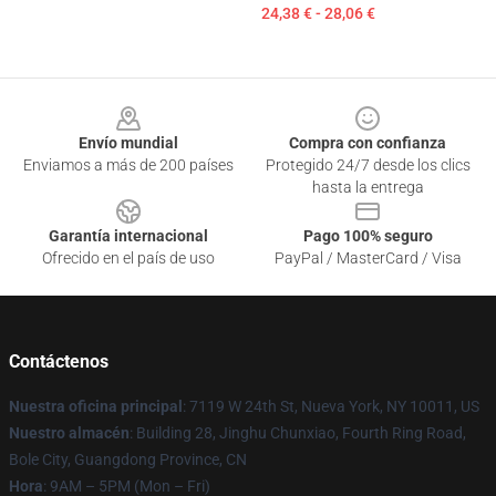
24,38 € - 28,06 €
Footer
Envío mundial
Compra con confianza
Enviamos a más de 200 países
Protegido 24/7 desde los clics
hasta la entrega
Garantía internacional
Pago 100% seguro
Ofrecido en el país de uso
PayPal / MasterCard / Visa
Contáctenos
Nuestra oficina principal
: 7119 W 24th St, Nueva York, NY 10011, US
Nuestro almacén
: Building 28, Jinghu Chunxiao, Fourth Ring Road,
Bole City, Guangdong Province, CN
Hora
: 9AM – 5PM (Mon – Fri)