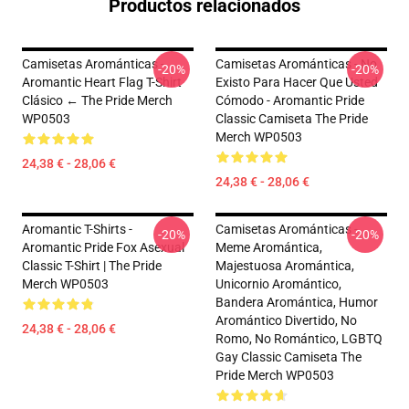
Productos relacionados
Camisetas Arománticas -
Camisetas Arománticas - No
-20%
-20%
Aromantic Heart Flag T-Shirt
Existo Para Hacer Que Usted
Clásico ← The Pride Merch
Cómodo - Aromantic Pride
WP0503
Classic Camiseta The Pride
Merch WP0503
24,38 € - 28,06 €
24,38 € - 28,06 €
Aromantic T-Shirts -
Camisetas Arománticas -
-20%
-20%
Aromantic Pride Fox Asexual
Meme Aromántica,
Classic T-Shirt | The Pride
Majestuosa Aromántica,
Merch WP0503
Unicornio Aromántico,
Bandera Aromántica, Humor
Aromántico Divertido, No
24,38 € - 28,06 €
Romo, No Romántico, LGBTQ
Gay Classic Camiseta The
Pride Merch WP0503