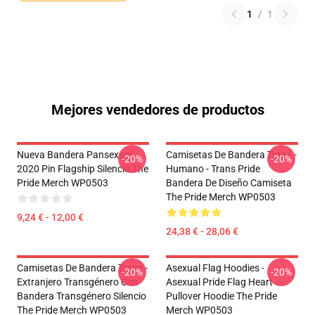
1
/
1
Mejores vendedores de productos
Nueva Bandera Pansexual
Camisetas De Bandera Trans -
-20%
-20%
2020 Pin Flagship Silencio The
Humano - Trans Pride
Pride Merch WP0503
Bandera De Diseño Camiseta
The Pride Merch WP0503
9,24 € - 12,00 €
24,38 € - 28,06 €
Camisetas De Bandera Trans -
Asexual Flag Hoodies -
-20%
-20%
Extranjero Transgénero Con
Asexual Pride Flag Heart
Bandera Transgénero Silencio
Pullover Hoodie The Pride
The Pride Merch WP0503
Merch WP0503