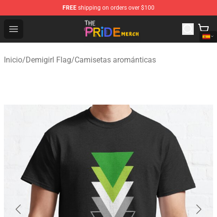
FREE
shipping on orders over $100
The Pride Shop - Official The Pride Merchandise Store
Open menu
Inicio
/
Demigirl Flag
/
Camisetas arománticas