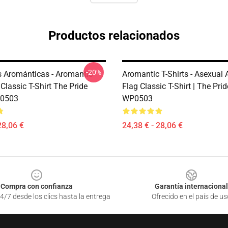
Productos relacionados
-20%
 Arománticas - Aromantic
Aromantic T-Shirts - Asexual
lassic T-Shirt The Pride
Flag Classic T-Shirt | The Pri
0503
WP0503
28,06 €
24,38 € - 28,06 €
Compra con confianza
Garantía internacional
4/7 desde los clics hasta la entrega
Ofrecido en el país de us