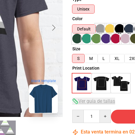
Unisex
Color
Default
Size
S
M
L
XL
2X
Print Location
blank template
Ver guía de tallas
Quantity
Esta venta termina en
02