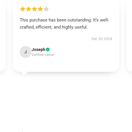
This purchase has been outstanding. It’s well-
crafted, efficient, and highly useful.
Dec 30, 2024
Joseph
J
Verified owner