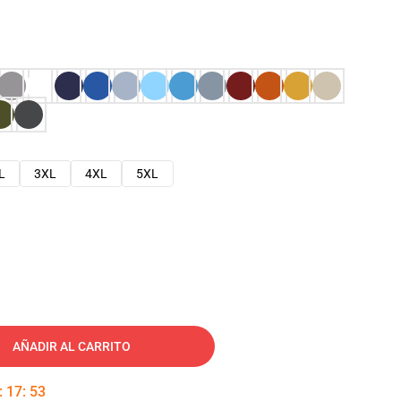
L
3XL
4XL
5XL
AÑADIR AL CARRITO
:
17
:
52