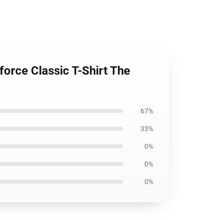
orce Classic T-Shirt The
67%
33%
0%
0%
0%