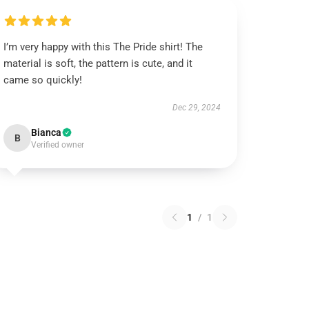
I’m very happy with this The Pride shirt! The
material is soft, the pattern is cute, and it
came so quickly!
Dec 29, 2024
Bianca
B
Verified owner
1
/
1