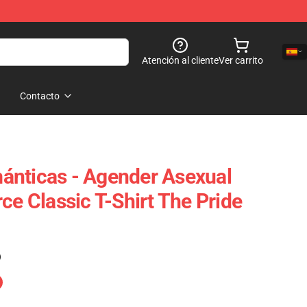
Atención al cliente
Ver carrito
Contacto
ánticas - Agender Asexual
ce Classic T-Shirt The Pride
)