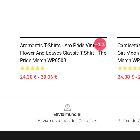
-20%
Aromantic T-Shirts - Aro Pride Vintage
Camisetas
Flower And Leaves Classic T-Shirt | The
Cat Moon C
Pride Merch WP0503
Merch WP
24,38 € - 28,06 €
24,38 € - 
Footer
Envío mundial
Enviamos a más de 200 países
Protegido 2