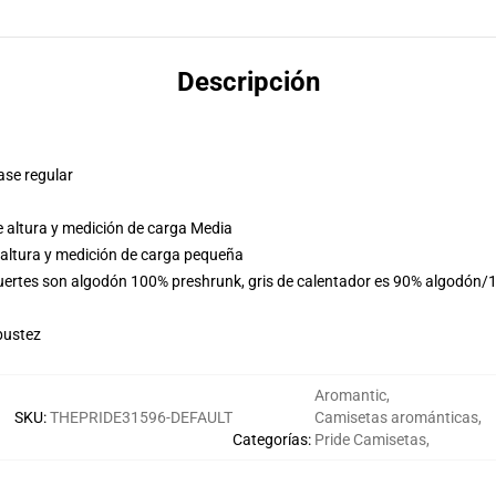
Descripción
ase regular
 altura y medición de carga Media
 altura y medición de carga pequeña
fuertes son algodón 100% preshrunk, gris de calentador es 90% algodón/1
bustez
Aromantic
,
SKU
:
THEPRIDE31596-DEFAULT
Camisetas arománticas
,
Categorías
:
Pride Camisetas
,