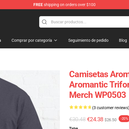
FREE
shipping on orders over $100
a
Comprar por categoría
Seguimiento de pedido
Blog
Camisetas Arom
Aromantic Trifor
Merch WP0503
(3 customer reviews
€30.48
€24.38
-20%
$26.50
Type