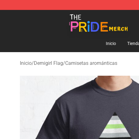
The Pride Shop - Official The Pride Merchandise Store
Inicio
Tiend
Inicio
/
Demigirl Flag
/
Camisetas arománticas